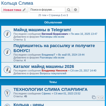
Кольца Слима
Поиск
Расширенный пои
Новая тема
25 тем • Страница
1
из
1
Объявления
Майнд машины в Telegram!
Последнее сообщение
Евгений Борисович
«
Пн июн 16, 2025 13:47
Добавлено в форуме
Разговоры обо всем
Ответы:
1
Подпишитесь на рассылку и получите
БОНУС!
Последнее сообщение
ВладимирТ
«
Вс май 05, 2024 19:44
Добавлено в форуме
Разговоры обо всем
Ответы:
4
Каталог майнд машины 2026
Последнее сообщение
Владимир Никонов
«
Сб сен 23, 2017 14:40
Добавлено в форуме
Вопросы покупателей
Темы
ТЕХНОЛОГИИ СЛИМА СПАРЛИНГА
Последнее сообщение
Сфинкс
«
Сб июл 01, 2023 23:52
Ответы:
45
1
2
Кольца - цены