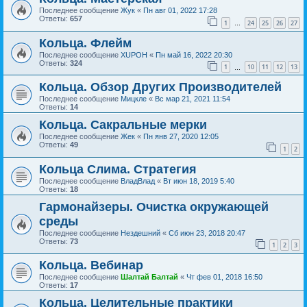
Последнее сообщение
Жук
«
Пн авг 01, 2022 17:28
Ответы:
657
1
24
25
26
27
…
Кольца. Флейм
Последнее сообщение
XUPOH
«
Пн май 16, 2022 20:30
Ответы:
324
1
10
11
12
13
…
Кольца. Обзор Других Производителей
Последнее сообщение
Мицкле
«
Вс мар 21, 2021 11:54
Ответы:
14
Кольца. Сакральные мерки
Последнее сообщение
Жек
«
Пн янв 27, 2020 12:05
Ответы:
49
1
2
Кольца Слима. Стратегия
Последнее сообщение
ВладВлад
«
Вт июн 18, 2019 5:40
Ответы:
18
Гармонайзеры. Очистка окружающей
среды
Последнее сообщение
Нездешний
«
Сб июн 23, 2018 20:47
Ответы:
73
1
2
3
Кольца. Вебинар
Последнее сообщение
Шалтай Балтай
«
Чт фев 01, 2018 16:50
Ответы:
17
Кольца. Целительные практики