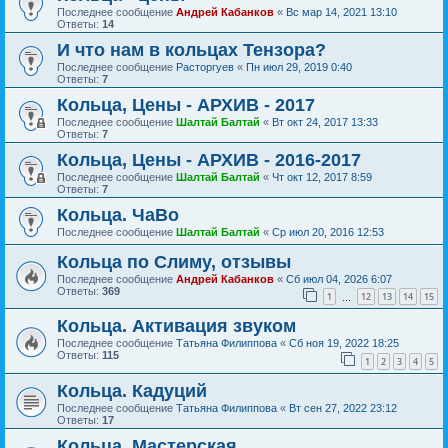
Последнее сообщение
Андрей Кабанков
«
Вс мар 14, 2021 13:10
Ответы:
14
И что нам в кольцах Тензора?
Последнее сообщение
Расторгуев
«
Пн июл 29, 2019 0:40
Ответы:
7
Кольца, Цены - АРХИВ - 2017
Последнее сообщение
Шалтай Балтай
«
Вт окт 24, 2017 13:33
Ответы:
7
Кольца, Цены - АРХИВ - 2016-2017
Последнее сообщение
Шалтай Балтай
«
Чт окт 12, 2017 8:59
Ответы:
7
Кольца. ЧаВо
Последнее сообщение
Шалтай Балтай
«
Ср июл 20, 2016 12:53
Кольца по Слиму, отзывы
Последнее сообщение
Андрей Кабанков
«
Сб июл 04, 2026 6:07
Ответы:
369
1
12
13
14
15
…
Кольца. Активация звуком
Последнее сообщение
Татьяна Филиппова
«
Сб ноя 19, 2022 18:25
Ответы:
115
1
2
3
4
5
Кольца. Кадуций
Последнее сообщение
Татьяна Филиппова
«
Вт сен 27, 2022 23:12
Ответы:
17
Кольца. Мастерская