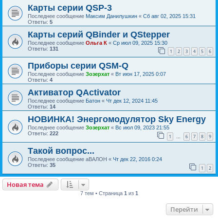
Карты серии QSP-3
Последнее сообщение
Максим Данилушкин
«
Сб авг 02, 2025 15:31
Ответы:
5
Карты серий QBinder и QStepper
Последнее сообщение
Ольга К
«
Ср июл 09, 2025 15:30
Ответы:
131
1
2
3
4
5
6
Приборы серии QSM-Q
Последнее сообщение
Зозерхат
«
Вт июн 17, 2025 0:07
Ответы:
4
Активатор QActivator
Последнее сообщение
Батон
«
Чт дек 12, 2024 11:45
Ответы:
14
НОВИНКА! Энергомодулятор Sky Energy
Последнее сообщение
Зозерхат
«
Вс июл 09, 2023 21:55
Ответы:
222
1
6
7
8
9
…
Такой вопрос...
Последнее сообщение
аВАЛОН
«
Чт дек 22, 2016 0:24
Ответы:
35
1
2
Новая тема
7 тем • Страница
1
из
1
Перейти