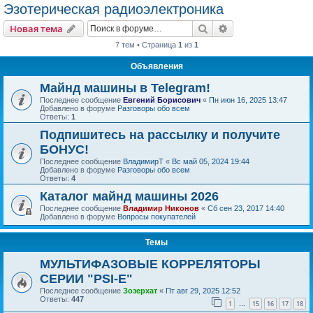
Эзотерическая радиоэлектроника
Поиск
Расширенный пои
Новая тема
7 тем • Страница
1
из
1
Объявления
Майнд машины в Telegram!
Последнее сообщение
Евгений Борисович
«
Пн июн 16, 2025 13:47
Добавлено в форуме
Разговоры обо всем
Ответы:
1
Подпишитесь на рассылку и получите
БОНУС!
Последнее сообщение
ВладимирТ
«
Вс май 05, 2024 19:44
Добавлено в форуме
Разговоры обо всем
Ответы:
4
Каталог майнд машины 2026
Последнее сообщение
Владимир Никонов
«
Сб сен 23, 2017 14:40
Добавлено в форуме
Вопросы покупателей
Темы
МУЛЬТИФАЗОВЫЕ КОРРЕЛЯТОРЫ
СЕРИИ "PSI-E"
Последнее сообщение
Зозерхат
«
Пт авг 29, 2025 12:52
Ответы:
447
1
15
16
17
18
…