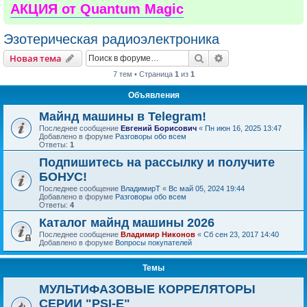
АКЦИЯ от Quantum Magic
Эзотерическая радиоэлектроника
Поиск
Расширенный пои
Новая тема
7 тем • Страница
1
из
1
Объявления
Майнд машины в Telegram!
Последнее сообщение
Евгений Борисович
«
Пн июн 16, 2025 13:47
Добавлено в форуме
Разговоры обо всем
Ответы:
1
Подпишитесь на рассылку и получите
БОНУС!
Последнее сообщение
ВладимирТ
«
Вс май 05, 2024 19:44
Добавлено в форуме
Разговоры обо всем
Ответы:
4
Каталог майнд машины 2026
Последнее сообщение
Владимир Никонов
«
Сб сен 23, 2017 14:40
Добавлено в форуме
Вопросы покупателей
Темы
МУЛЬТИФАЗОВЫЕ КОРРЕЛЯТОРЫ
СЕРИИ "PSI-E"