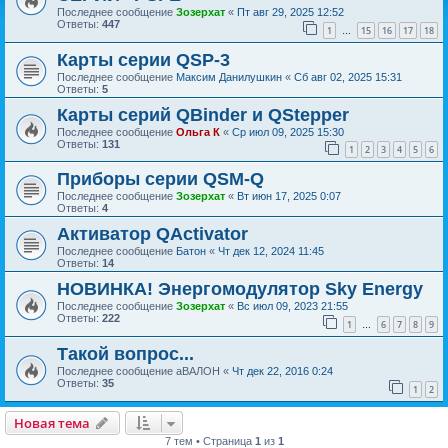
Последнее сообщение
Зозерхат
«
Пт авг 29, 2025 12:52
Ответы:
447
1
15
16
17
18
…
Карты серии QSP-3
Последнее сообщение
Максим Данилушкин
«
Сб авг 02, 2025 15:31
Ответы:
5
Карты серий QBinder и QStepper
Последнее сообщение
Ольга К
«
Ср июл 09, 2025 15:30
Ответы:
131
1
2
3
4
5
6
Приборы серии QSM-Q
Последнее сообщение
Зозерхат
«
Вт июн 17, 2025 0:07
Ответы:
4
Активатор QActivator
Последнее сообщение
Батон
«
Чт дек 12, 2024 11:45
Ответы:
14
НОВИНКА! Энергомодулятор Sky Energy
Последнее сообщение
Зозерхат
«
Вс июл 09, 2023 21:55
Ответы:
222
1
6
7
8
9
…
Такой вопрос...
Последнее сообщение
аВАЛОН
«
Чт дек 22, 2016 0:24
Ответы:
35
1
2
Новая тема
7 тем • Страница
1
из
1