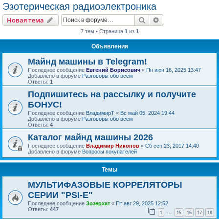
Эзотерическая радиоэлектроника
Поиск
Расширенный пои
Новая тема
7 тем • Страница
1
из
1
Объявления
Майнд машины в Telegram!
Последнее сообщение
Евгений Борисович
«
Пн июн 16, 2025 13:47
Добавлено в форуме
Разговоры обо всем
Ответы:
1
Подпишитесь на рассылку и получите
БОНУС!
Последнее сообщение
ВладимирТ
«
Вс май 05, 2024 19:44
Добавлено в форуме
Разговоры обо всем
Ответы:
4
Каталог майнд машины 2026
Последнее сообщение
Владимир Никонов
«
Сб сен 23, 2017 14:40
Добавлено в форуме
Вопросы покупателей
Темы
МУЛЬТИФАЗОВЫЕ КОРРЕЛЯТОРЫ
СЕРИИ "PSI-E"
Последнее сообщение
Зозерхат
«
Пт авг 29, 2025 12:52
Ответы:
447
1
15
16
17
18
…