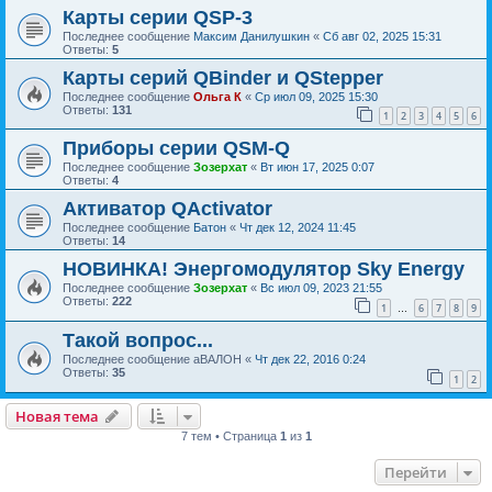
Карты серии QSP-3
Последнее сообщение
Максим Данилушкин
«
Сб авг 02, 2025 15:31
Ответы:
5
Карты серий QBinder и QStepper
Последнее сообщение
Ольга К
«
Ср июл 09, 2025 15:30
Ответы:
131
1
2
3
4
5
6
Приборы серии QSM-Q
Последнее сообщение
Зозерхат
«
Вт июн 17, 2025 0:07
Ответы:
4
Активатор QActivator
Последнее сообщение
Батон
«
Чт дек 12, 2024 11:45
Ответы:
14
НОВИНКА! Энергомодулятор Sky Energy
Последнее сообщение
Зозерхат
«
Вс июл 09, 2023 21:55
Ответы:
222
1
6
7
8
9
…
Такой вопрос...
Последнее сообщение
аВАЛОН
«
Чт дек 22, 2016 0:24
Ответы:
35
1
2
Новая тема
7 тем • Страница
1
из
1
Перейти