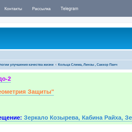
Контакты
Рассылка
Telegram
логии улучшения качества жизни
Кольца Слима, Линзы , Саккор Панч
до-2
еометрия Защиты"
ещение:
Зеркало Козырева, Кабина Райха, З