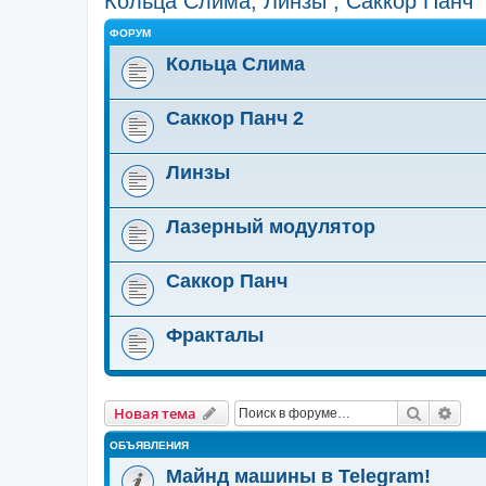
Кольца Слима, Линзы , Саккор Панч
ФОРУМ
Кольца Слима
Саккор Панч 2
Линзы
Лазерный модулятор
Саккор Панч
Фракталы
Поиск
Рас
Новая тема
ОБЪЯВЛЕНИЯ
Майнд машины в Telegram!