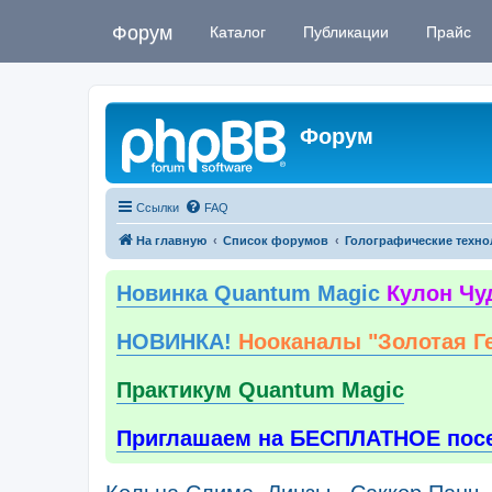
Форум
Каталог
Публикации
Прайс
Форум
Ссылки
FAQ
На главную
Список форумов
Голографические техно
Новинка Quantum Magic
Кулон Чу
НОВИНКА!
Нооканалы "Золотая Г
Практикум Quantum Magic
Приглашаем на БЕСПЛАТНОЕ пос