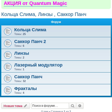
АКЦИЯ от Quantum Magic
Кольца Слима, Линзы , Саккор Панч
Форум
Кольца Слима
Темы:
25
Саккор Панч 2
Темы:
6
Линзы
Темы:
2
Лазерный модулятор
Темы:
1
Саккор Панч
Темы:
32
Фракталы
Темы:
4
Поиск
Расширенный пои
Новая тема
0 тем • Страница
1
из
1