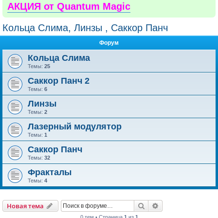
АКЦИЯ от Quantum Magic
Кольца Слима, Линзы , Саккор Панч
Форум
Кольца Слима
Темы:
25
Саккор Панч 2
Темы:
6
Линзы
Темы:
2
Лазерный модулятор
Темы:
1
Саккор Панч
Темы:
32
Фракталы
Темы:
4
Поиск
Расширенный пои
Новая тема
0 тем • Страница
1
из
1