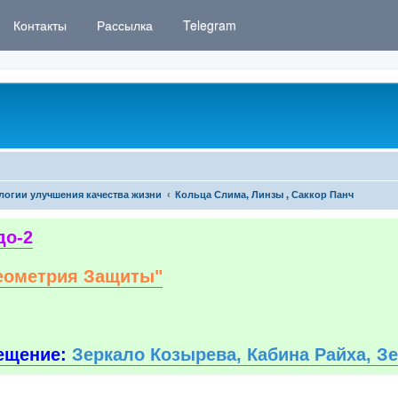
Контакты
Рассылка
Telegram
логии улучшения качества жизни
Кольца Слима, Линзы , Саккор Панч
до-2
еометрия Защиты"
ещение:
Зеркало Козырева, Кабина Райха, З