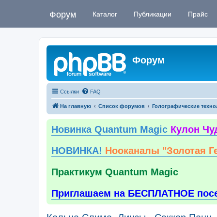
Форум
Каталог
Публикации
Прайс
Форум
Ссылки
FAQ
На главную
Список форумов
Голографические техно
Новинка Quantum Magic
Кулон Чу
НОВИНКА!
Нооканалы "Золотая Г
Практикум Quantum Magic
Приглашаем на БЕСПЛАТНОЕ пос