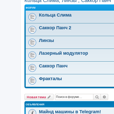
Кольца Слима, Линзы , Саккор Панч
ФОРУМ
Кольца Слима
Саккор Панч 2
Линзы
Лазерный модулятор
Саккор Панч
Фракталы
Поиск
Рас
Новая тема
ОБЪЯВЛЕНИЯ
Майнд машины в Telegram!