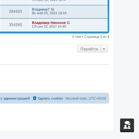
л
н
о
м
е
и
б
у
д
ВладимирТ
ю
щ
с
284433
н
Вс май 05, 2024 19:44
е
о
е
н
о
м
и
б
у
Владимир Никонов
354260
ю
щ
с
Сб сен 23, 2017 14:40
е
о
н
о
и
0 тем • Страница
1
из
1
б
ю
щ
е
Перейти
н
и
ю
 с администрацией
Удалить cookies
Часовой пояс:
UTC+03:00