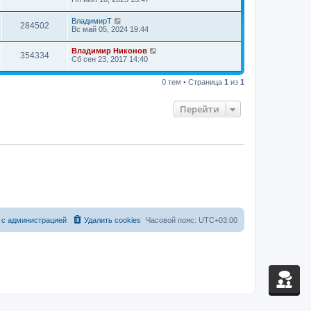
л
н
о
м
е
и
б
у
д
ВладимирТ
ю
щ
с
284502
н
Вс май 05, 2024 19:44
е
о
е
н
о
м
и
б
у
Владимир Никонов
354334
ю
щ
с
Сб сен 23, 2017 14:40
е
о
н
о
и
0 тем • Страница
1
из
1
б
ю
щ
е
Перейти
н
и
ю
 с администрацией
Удалить cookies
Часовой пояс:
UTC+03:00