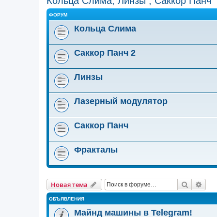
Кольца Слима, Линзы , Саккор Панч
ФОРУМ
Кольца Слима
Саккор Панч 2
Линзы
Лазерный модулятор
Саккор Панч
Фракталы
Поиск
Рас
Новая тема
ОБЪЯВЛЕНИЯ
Майнд машины в Telegram!