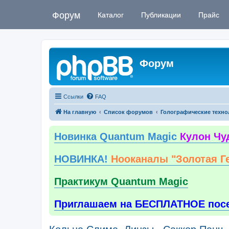
Форум
Каталог
Публикации
Прайс
Форум
Ссылки
FAQ
На главную
Список форумов
Голографические техно
Новинка Quantum Magic
Кулон Чу
НОВИНКА!
Нооканалы "Золотая Г
Практикум Quantum Magic
Приглашаем на БЕСПЛАТНОЕ пос