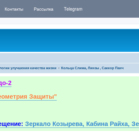
Контакты
Рассылка
Telegram
логии улучшения качества жизни
Кольца Слима, Линзы , Саккор Панч
до-2
еометрия Защиты"
ещение:
Зеркало Козырева, Кабина Райха, З