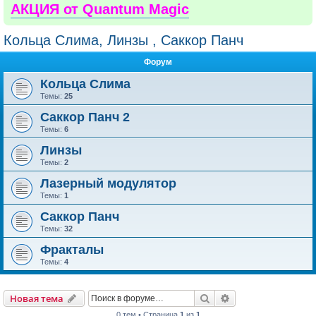
АКЦИЯ от Quantum Magic
Кольца Слима, Линзы , Саккор Панч
Форум
Кольца Слима
Темы:
25
Саккор Панч 2
Темы:
6
Линзы
Темы:
2
Лазерный модулятор
Темы:
1
Саккор Панч
Темы:
32
Фракталы
Темы:
4
Поиск
Расширенный пои
Новая тема
0 тем • Страница
1
из
1