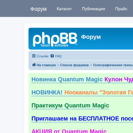
Форум
Каталог
Публикации
Прайс
Форум
Ссылки
FAQ
На главную
Список форумов
Голографические техно
Новинка Quantum Magic
Кулон Чу
НОВИНКА!
Нооканалы "Золотая Г
Практикум Quantum Magic
Приглашаем на БЕСПЛАТНОЕ пос
АКЦИЯ от Quantum Magic