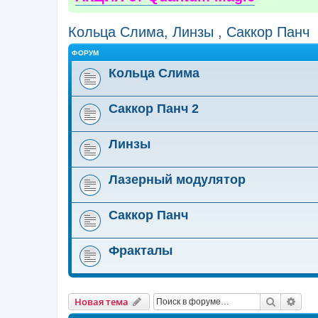
Кольца Слима, Линзы , Саккор Панч
ФОРУМ
Кольца Слима
Саккор Панч 2
Линзы
Лазерный модулятор
Саккор Панч
Фракталы
Поиск
Рас
Новая тема