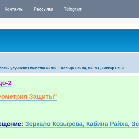
Контакты
Рассылка
Telegram
логии улучшения качества жизни
Кольца Слима, Линзы , Саккор Панч
до-2
еометрия Защиты"
ещение:
Зеркало Козырева, Кабина Райха, З