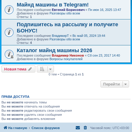
Майнд машины в Telegram!
Последнее сообщение
Евгений Борисович
«
Пн июн 16, 2025 13:47
Добавлено в форуме
Разговоры обо всем
Ответы:
1
Подпишитесь на рассылку и получите
БОНУС!
Последнее сообщение
ВладимирТ
«
Вс май 05, 2024 19:44
Добавлено в форуме
Разговоры обо всем
Ответы:
4
Каталог майнд машины 2026
Последнее сообщение
Владимир Никонов
«
Сб сен 23, 2017 14:40
Добавлено в форуме
Вопросы покупателей
Новая тема
0 тем • Страница
1
из
1
Перейти
ПРАВА ДОСТУПА
Вы
не можете
начинать темы
Вы
не можете
отвечать на сообщения
Вы
не можете
редактировать свои сообщения
Вы
не можете
удалять свои сообщения
Вы
не можете
добавлять вложения
На главную
Список форумов
Часовой пояс:
UTC+03:00