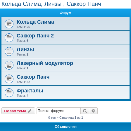
Кольца Слима, Линзы , Саккор Панч
Форум
Кольца Слима
Темы:
25
Саккор Панч 2
Темы:
6
Линзы
Темы:
2
Лазерный модулятор
Темы:
1
Саккор Панч
Темы:
32
Фракталы
Темы:
4
Поиск
Расширенный пои
Новая тема
0 тем • Страница
1
из
1
Объявления