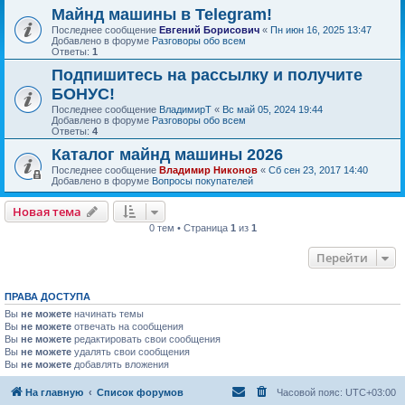
Майнд машины в Telegram!
Последнее сообщение
Евгений Борисович
«
Пн июн 16, 2025 13:47
Добавлено в форуме
Разговоры обо всем
Ответы:
1
Подпишитесь на рассылку и получите
БОНУС!
Последнее сообщение
ВладимирТ
«
Вс май 05, 2024 19:44
Добавлено в форуме
Разговоры обо всем
Ответы:
4
Каталог майнд машины 2026
Последнее сообщение
Владимир Никонов
«
Сб сен 23, 2017 14:40
Добавлено в форуме
Вопросы покупателей
Новая тема
0 тем • Страница
1
из
1
Перейти
ПРАВА ДОСТУПА
Вы
не можете
начинать темы
Вы
не можете
отвечать на сообщения
Вы
не можете
редактировать свои сообщения
Вы
не можете
удалять свои сообщения
Вы
не можете
добавлять вложения
На главную
Список форумов
Часовой пояс:
UTC+03:00