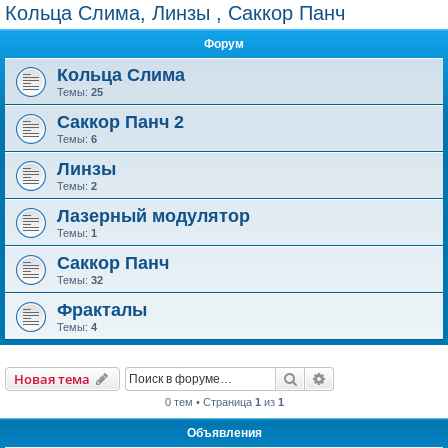
Кольца Слима, Линзы , Саккор Панч
Форум
Кольца Слима
Темы:
25
Саккор Панч 2
Темы:
6
Линзы
Темы:
2
Лазерный модулятор
Темы:
1
Саккор Панч
Темы:
32
Фракталы
Темы:
4
Поиск
Расширенный пои
Новая тема
0 тем • Страница
1
из
1
Объявления