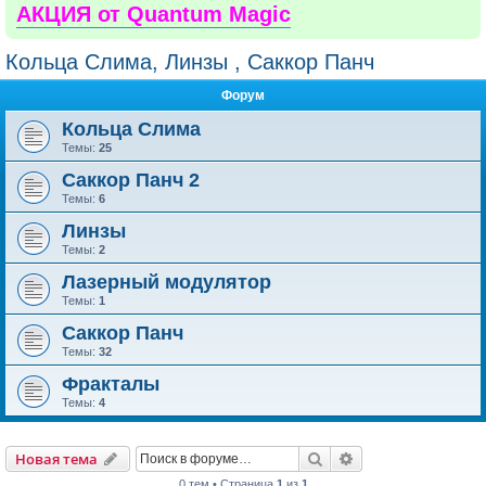
АКЦИЯ от Quantum Magic
Кольца Слима, Линзы , Саккор Панч
Форум
Кольца Слима
Темы:
25
Саккор Панч 2
Темы:
6
Линзы
Темы:
2
Лазерный модулятор
Темы:
1
Саккор Панч
Темы:
32
Фракталы
Темы:
4
Поиск
Расширенный пои
Новая тема
0 тем • Страница
1
из
1