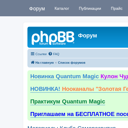
Форум
Каталог
Публикации
Прайс
Форум
Ссылки
FAQ
На главную
Список форумов
Новинка Quantum Magic
Кулон Чу
НОВИНКА!
Нооканалы "Золотая Г
Практикум Quantum Magic
Приглашаем на БЕСПЛАТНОЕ пос