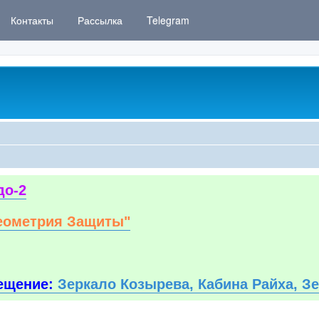
Контакты
Рассылка
Telegram
до-2
еометрия Защиты"
ещение:
Зеркало Козырева, Кабина Райха, З