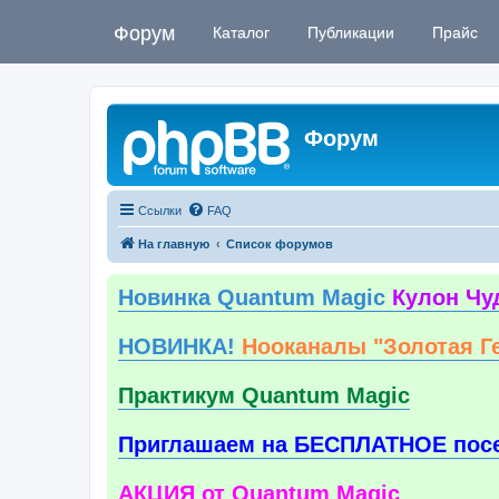
Форум
Каталог
Публикации
Прайс
Форум
Ссылки
FAQ
На главную
Список форумов
Новинка Quantum Magic
Кулон Чу
НОВИНКА!
Нооканалы "Золотая Г
Практикум Quantum Magic
Приглашаем на БЕСПЛАТНОЕ пос
АКЦИЯ от Quantum Magic