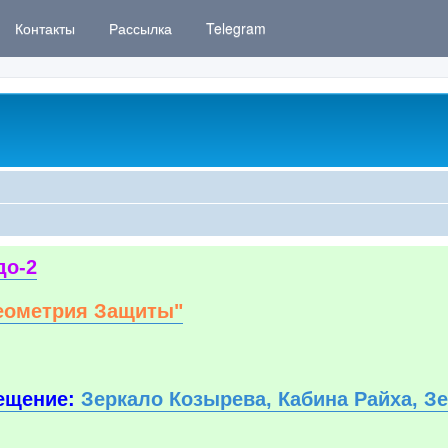
Контакты
Рассылка
Telegram
до-2
еометрия Защиты"
ещение:
Зеркало Козырева, Кабина Райха, З