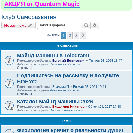
АКЦИЯ от Quantum Magic
Клуб Саморазвития
Поиск
Расширенный пои
Новая тема
1
2
3
След.
84 темы
Объявления
Майнд машины в Telegram!
Последнее сообщение
Евгений Борисович
«
Пн июн 16, 2025 13:47
Добавлено в форуме
Разговоры обо всем
Ответы:
1
Подпишитесь на рассылку и получите
БОНУС!
Последнее сообщение
ВладимирТ
«
Вс май 05, 2024 19:44
Добавлено в форуме
Разговоры обо всем
Ответы:
4
Каталог майнд машины 2026
Последнее сообщение
Владимир Никонов
«
Сб сен 23, 2017 14:40
Добавлено в форуме
Вопросы покупателей
Темы
Физиология кричит о реальности души!