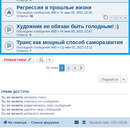
Ответы:
4
Регрессия в прошлые жизни
Последнее сообщение
А50
«
Чт июн 03, 2021 15:30
Ответы:
96
1
2
3
4
Художник не обязан быть голодным! :)
Последнее сообщение
А50
«
Чт июн 03, 2021 12:47
Ответы:
6
Транс как мощный способ саморазвития
Последнее сообщение
А50
«
Ср июн 02, 2021 13:11
Ответы:
7
Новая тема
1
2
3
След.
84 темы
Перейти
ПРАВА ДОСТУПА
Вы
не можете
начинать темы
Вы
не можете
отвечать на сообщения
Вы
не можете
редактировать свои сообщения
Вы
не можете
удалять свои сообщения
Вы
не можете
добавлять вложения
На главную
Список форумов
Часовой пояс:
UTC+03:00