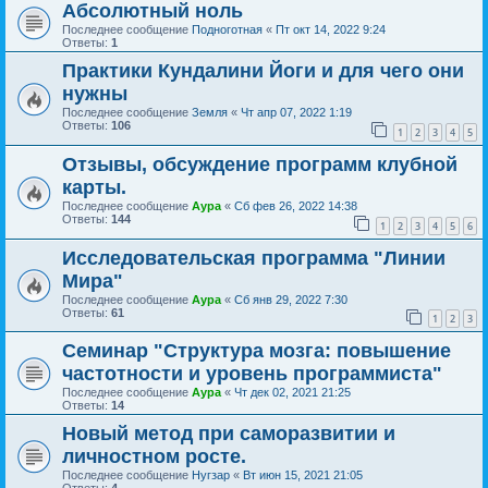
Абсолютный ноль
Последнее сообщение
Подноготная
«
Пт окт 14, 2022 9:24
Ответы:
1
Практики Кундалини Йоги и для чего они
нужны
Последнее сообщение
Земля
«
Чт апр 07, 2022 1:19
Ответы:
106
1
2
3
4
5
Отзывы, обсуждение программ клубной
карты.
Последнее сообщение
Аура
«
Сб фев 26, 2022 14:38
Ответы:
144
1
2
3
4
5
6
Исследовательская программа "Линии
Мира"
Последнее сообщение
Аура
«
Сб янв 29, 2022 7:30
Ответы:
61
1
2
3
Семинар "Структура мозга: повышение
частотности и уровень программиста"
Последнее сообщение
Аура
«
Чт дек 02, 2021 21:25
Ответы:
14
Новый метод при саморазвитии и
личностном росте.
Последнее сообщение
Нугзар
«
Вт июн 15, 2021 21:05