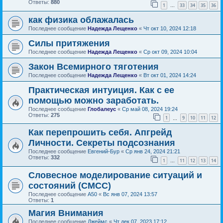
Ответы:
880
1
33
34
35
36
…
как физика облажалась
Последнее сообщение
Надежда Лещенко
«
Чт окт 10, 2024 12:18
Силы притяжения
Последнее сообщение
Надежда Лещенко
«
Ср окт 09, 2024 10:04
Закон Всемирного тяготения
Последнее сообщение
Надежда Лещенко
«
Вт окт 01, 2024 14:24
Практическая интуиция. Как с ее
помощью можно заработать.
Последнее сообщение
Глобалеус
«
Ср май 08, 2024 19:24
Ответы:
275
1
9
10
11
12
…
Как перепрошить себя. Апгрейд
Личности. Секреты подсознания
Последнее сообщение
Евгений-Бур
«
Ср янв 24, 2024 21:21
Ответы:
332
1
11
12
13
14
…
Словесное моделирование ситуаций и
состояний (СМСС)
Последнее сообщение
А50
«
Вс янв 07, 2024 13:57
Ответы:
1
Магия Внимания
Последнее сообщение
Джеймс
«
Чт дек 07, 2023 17:12