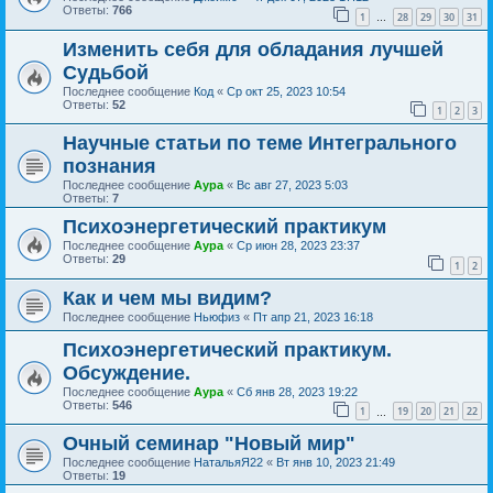
Ответы:
766
1
28
29
30
31
…
Изменить себя для обладания лучшей
Судьбой
Последнее сообщение
Код
«
Ср окт 25, 2023 10:54
Ответы:
52
1
2
3
Научные статьи по теме Интегрального
познания
Последнее сообщение
Аура
«
Вс авг 27, 2023 5:03
Ответы:
7
Психоэнергетический практикум
Последнее сообщение
Аура
«
Ср июн 28, 2023 23:37
Ответы:
29
1
2
Как и чем мы видим?
Последнее сообщение
Ньюфиз
«
Пт апр 21, 2023 16:18
Психоэнергетический практикум.
Обсуждение.
Последнее сообщение
Аура
«
Сб янв 28, 2023 19:22
Ответы:
546
1
19
20
21
22
…
Очный семинар "Новый мир"
Последнее сообщение
НатальяЯ22
«
Вт янв 10, 2023 21:49
Ответы:
19