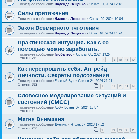
Последнее сообщение
Надежда Лещенко
«
Чт окт 10, 2024 12:18
Силы притяжения
Последнее сообщение
Надежда Лещенко
«
Ср окт 09, 2024 10:04
Закон Всемирного тяготения
Последнее сообщение
Надежда Лещенко
«
Вт окт 01, 2024 14:24
Практическая интуиция. Как с ее
помощью можно заработать.
Последнее сообщение
Глобалеус
«
Ср май 08, 2024 19:24
Ответы:
275
1
9
10
11
12
…
Как перепрошить себя. Апгрейд
Личности. Секреты подсознания
Последнее сообщение
Евгений-Бур
«
Ср янв 24, 2024 21:21
Ответы:
332
1
11
12
13
14
…
Словесное моделирование ситуаций и
состояний (СМСС)
Последнее сообщение
А50
«
Вс янв 07, 2024 13:57
Ответы:
1
Магия Внимания
Последнее сообщение
Джеймс
«
Чт дек 07, 2023 17:12
Ответы:
766
1
28
29
30
31
…