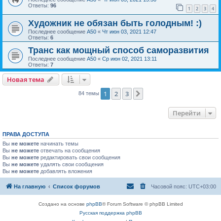
Ответы:
96
1
2
3
4
Художник не обязан быть голодным! :)
Последнее сообщение
А50
«
Чт июн 03, 2021 12:47
Ответы:
6
Транс как мощный способ саморазвития
Последнее сообщение
А50
«
Ср июн 02, 2021 13:11
Ответы:
7
Новая тема
1
2
3
След.
84 темы
Перейти
ПРАВА ДОСТУПА
Вы
не можете
начинать темы
Вы
не можете
отвечать на сообщения
Вы
не можете
редактировать свои сообщения
Вы
не можете
удалять свои сообщения
Вы
не можете
добавлять вложения
На главную
Список форумов
Часовой пояс:
UTC+03:00
Создано на основе
phpBB
® Forum Software © phpBB Limited
Русская поддержка phpBB