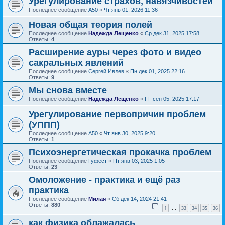
Урегулирование страхов, навязчивостей
Последнее сообщение
А50
«
Чт янв 01, 2026 11:36
Новая общая теория полей
Последнее сообщение
Надежда Лещенко
«
Ср дек 31, 2025 17:58
Ответы:
4
Расширение ауры через фото и видео
сакральных явлений
Последнее сообщение
Сергей Ивлев
«
Пн дек 01, 2025 22:16
Ответы:
9
Мы снова вместе
Последнее сообщение
Надежда Лещенко
«
Пт сен 05, 2025 17:17
Урегулирование первопричин проблем
(УППП)
Последнее сообщение
А50
«
Чт янв 30, 2025 9:20
Ответы:
1
Психоэнергетическая прокачка проблем
Последнее сообщение
Гуфест
«
Пт янв 03, 2025 1:05
Ответы:
23
Омоложение - практика и ещё раз
практика
Последнее сообщение
Милая
«
Сб дек 14, 2024 21:41
Ответы:
880
1
33
34
35
36
…
как физика облажалась