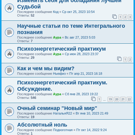
Изменить себя для обладания лучшей
Судьбой
Последнее сообщение
Код
«
Ср окт 25, 2023 10:54
Ответы:
52
1
2
3
Научные статьи по теме Интегрального
познания
Последнее сообщение
Аура
«
Вс авг 27, 2023 5:03
Ответы:
7
Психоэнергетический практикум
Последнее сообщение
Аура
«
Ср июн 28, 2023 23:37
Ответы:
29
1
2
Как и чем мы видим?
Последнее сообщение
Ньюфиз
«
Пт апр 21, 2023 16:18
Психоэнергетический практикум.
Обсуждение.
Последнее сообщение
Аура
«
Сб янв 28, 2023 19:22
Ответы:
546
1
19
20
21
22
…
Очный семинар "Новый мир"
Последнее сообщение
НатальяЯ22
«
Вт янв 10, 2023 21:49
Ответы:
19
Абсолютный ноль
Последнее сообщение
Подноготная
«
Пт окт 14, 2022 9:24
Ответы:
1