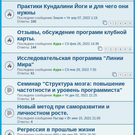
Практики Кундалини Йоги и для чего они
нужны
Последнее сообщение
Земля
«
Чт апр 07, 2022 1:19
Ответы:
106
1
2
3
4
5
Отзывы, обсуждение программ клубной
карты.
Последнее сообщение
Аура
«
Сб фев 26, 2022 14:38
Ответы:
144
1
2
3
4
5
6
Исследовательская программа "Линии
Мира"
Последнее сообщение
Аура
«
Сб янв 29, 2022 7:30
Ответы:
61
1
2
3
Семинар "Структура мозга: повышение
частотности и уровень программиста"
Последнее сообщение
Аура
«
Чт дек 02, 2021 21:25
Ответы:
14
Новый метод при саморазвитии и
личностном росте.
Последнее сообщение
Нугзар
«
Вт июн 15, 2021 21:05
Ответы:
4
Регрессия в прошлые жизни
Последнее сообщение
А50
«
Чт июн 03, 2021 15:30