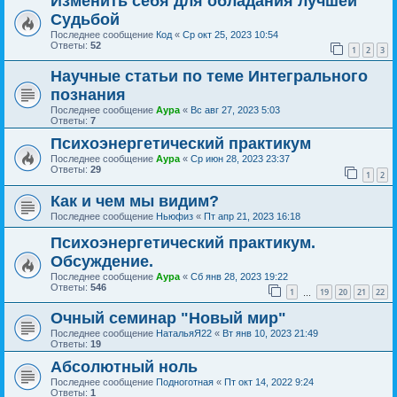
Изменить себя для обладания лучшей
Судьбой
Последнее сообщение
Код
«
Ср окт 25, 2023 10:54
Ответы:
52
1
2
3
Научные статьи по теме Интегрального
познания
Последнее сообщение
Аура
«
Вс авг 27, 2023 5:03
Ответы:
7
Психоэнергетический практикум
Последнее сообщение
Аура
«
Ср июн 28, 2023 23:37
Ответы:
29
1
2
Как и чем мы видим?
Последнее сообщение
Ньюфиз
«
Пт апр 21, 2023 16:18
Психоэнергетический практикум.
Обсуждение.
Последнее сообщение
Аура
«
Сб янв 28, 2023 19:22
Ответы:
546
1
19
20
21
22
…
Очный семинар "Новый мир"
Последнее сообщение
НатальяЯ22
«
Вт янв 10, 2023 21:49
Ответы:
19
Абсолютный ноль
Последнее сообщение
Подноготная
«
Пт окт 14, 2022 9:24
Ответы:
1