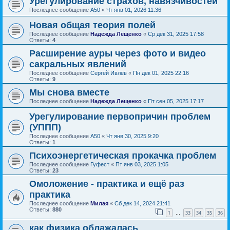
Урегулирование страхов, навязчивостей
Последнее сообщение
А50
«
Чт янв 01, 2026 11:36
Новая общая теория полей
Последнее сообщение
Надежда Лещенко
«
Ср дек 31, 2025 17:58
Ответы:
4
Расширение ауры через фото и видео
сакральных явлений
Последнее сообщение
Сергей Ивлев
«
Пн дек 01, 2025 22:16
Ответы:
9
Мы снова вместе
Последнее сообщение
Надежда Лещенко
«
Пт сен 05, 2025 17:17
Урегулирование первопричин проблем
(УППП)
Последнее сообщение
А50
«
Чт янв 30, 2025 9:20
Ответы:
1
Психоэнергетическая прокачка проблем
Последнее сообщение
Гуфест
«
Пт янв 03, 2025 1:05
Ответы:
23
Омоложение - практика и ещё раз
практика
Последнее сообщение
Милая
«
Сб дек 14, 2024 21:41
Ответы:
880
1
33
34
35
36
…
как физика облажалась