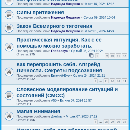
Последнее сообщение
Надежда Лещенко
«
Чт окт 10, 2024 12:18
Силы притяжения
Последнее сообщение
Надежда Лещенко
«
Ср окт 09, 2024 10:04
Закон Всемирного тяготения
Последнее сообщение
Надежда Лещенко
«
Вт окт 01, 2024 14:24
Практическая интуиция. Как с ее
помощью можно заработать.
Последнее сообщение
Глобалеус
«
Ср май 08, 2024 19:24
Ответы:
275
1
9
10
11
12
…
Как перепрошить себя. Апгрейд
Личности. Секреты подсознания
Последнее сообщение
Евгений-Бур
«
Ср янв 24, 2024 21:21
Ответы:
332
1
11
12
13
14
…
Словесное моделирование ситуаций и
состояний (СМСС)
Последнее сообщение
А50
«
Вс янв 07, 2024 13:57
Ответы:
1
Магия Внимания
Последнее сообщение
Джеймс
«
Чт дек 07, 2023 17:12
Ответы:
766
1
28
29
30
31
…