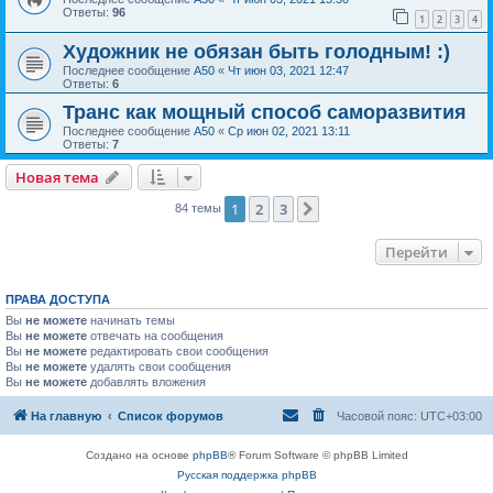
Ответы:
96
1
2
3
4
Художник не обязан быть голодным! :)
Последнее сообщение
А50
«
Чт июн 03, 2021 12:47
Ответы:
6
Транс как мощный способ саморазвития
Последнее сообщение
А50
«
Ср июн 02, 2021 13:11
Ответы:
7
Новая тема
1
2
3
След.
84 темы
Перейти
ПРАВА ДОСТУПА
Вы
не можете
начинать темы
Вы
не можете
отвечать на сообщения
Вы
не можете
редактировать свои сообщения
Вы
не можете
удалять свои сообщения
Вы
не можете
добавлять вложения
На главную
Список форумов
Часовой пояс:
UTC+03:00
Создано на основе
phpBB
® Forum Software © phpBB Limited
Русская поддержка phpBB