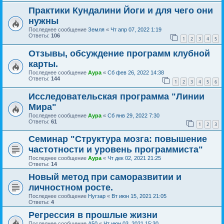
Практики Кундалини Йоги и для чего они
нужны
Последнее сообщение
Земля
«
Чт апр 07, 2022 1:19
Ответы:
106
1
2
3
4
5
Отзывы, обсуждение программ клубной
карты.
Последнее сообщение
Аура
«
Сб фев 26, 2022 14:38
Ответы:
144
1
2
3
4
5
6
Исследовательская программа "Линии
Мира"
Последнее сообщение
Аура
«
Сб янв 29, 2022 7:30
Ответы:
61
1
2
3
Семинар "Структура мозга: повышение
частотности и уровень программиста"
Последнее сообщение
Аура
«
Чт дек 02, 2021 21:25
Ответы:
14
Новый метод при саморазвитии и
личностном росте.
Последнее сообщение
Нугзар
«
Вт июн 15, 2021 21:05
Ответы:
4
Регрессия в прошлые жизни
Последнее сообщение
А50
«
Чт июн 03, 2021 15:30