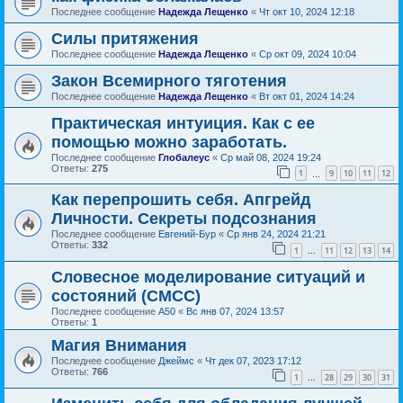
Последнее сообщение
Надежда Лещенко
«
Чт окт 10, 2024 12:18
Силы притяжения
Последнее сообщение
Надежда Лещенко
«
Ср окт 09, 2024 10:04
Закон Всемирного тяготения
Последнее сообщение
Надежда Лещенко
«
Вт окт 01, 2024 14:24
Практическая интуиция. Как с ее
помощью можно заработать.
Последнее сообщение
Глобалеус
«
Ср май 08, 2024 19:24
Ответы:
275
1
9
10
11
12
…
Как перепрошить себя. Апгрейд
Личности. Секреты подсознания
Последнее сообщение
Евгений-Бур
«
Ср янв 24, 2024 21:21
Ответы:
332
1
11
12
13
14
…
Словесное моделирование ситуаций и
состояний (СМСС)
Последнее сообщение
А50
«
Вс янв 07, 2024 13:57
Ответы:
1
Магия Внимания
Последнее сообщение
Джеймс
«
Чт дек 07, 2023 17:12
Ответы:
766
1
28
29
30
31
…