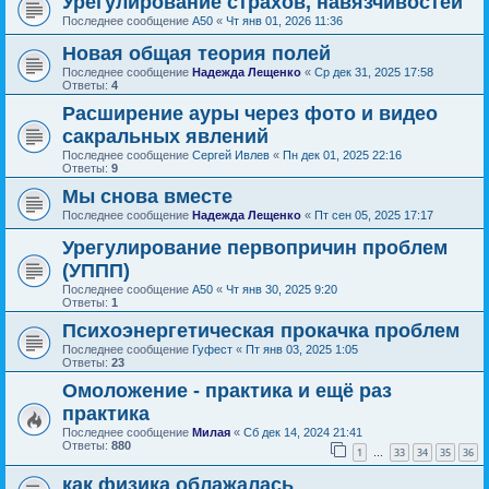
Урегулирование страхов, навязчивостей
Последнее сообщение
А50
«
Чт янв 01, 2026 11:36
Новая общая теория полей
Последнее сообщение
Надежда Лещенко
«
Ср дек 31, 2025 17:58
Ответы:
4
Расширение ауры через фото и видео
сакральных явлений
Последнее сообщение
Сергей Ивлев
«
Пн дек 01, 2025 22:16
Ответы:
9
Мы снова вместе
Последнее сообщение
Надежда Лещенко
«
Пт сен 05, 2025 17:17
Урегулирование первопричин проблем
(УППП)
Последнее сообщение
А50
«
Чт янв 30, 2025 9:20
Ответы:
1
Психоэнергетическая прокачка проблем
Последнее сообщение
Гуфест
«
Пт янв 03, 2025 1:05
Ответы:
23
Омоложение - практика и ещё раз
практика
Последнее сообщение
Милая
«
Сб дек 14, 2024 21:41
Ответы:
880
1
33
34
35
36
…
как физика облажалась