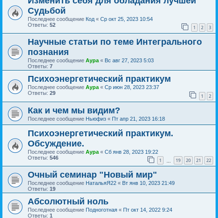
Изменить себя для обладания лучшей
Судьбой
Последнее сообщение
Код
«
Ср окт 25, 2023 10:54
Ответы:
52
1
2
3
Научные статьи по теме Интегрального
познания
Последнее сообщение
Аура
«
Вс авг 27, 2023 5:03
Ответы:
7
Психоэнергетический практикум
Последнее сообщение
Аура
«
Ср июн 28, 2023 23:37
Ответы:
29
1
2
Как и чем мы видим?
Последнее сообщение
Ньюфиз
«
Пт апр 21, 2023 16:18
Психоэнергетический практикум.
Обсуждение.
Последнее сообщение
Аура
«
Сб янв 28, 2023 19:22
Ответы:
546
1
19
20
21
22
…
Очный семинар "Новый мир"
Последнее сообщение
НатальяЯ22
«
Вт янв 10, 2023 21:49
Ответы:
19
Абсолютный ноль
Последнее сообщение
Подноготная
«
Пт окт 14, 2022 9:24
Ответы:
1