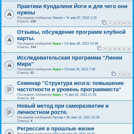
Практики Кундалини Йоги и для чего они
нужны
Последнее сообщение
Земля
«
Чт апр 07, 2022 1:19
Ответы:
106
1
2
3
4
5
Отзывы, обсуждение программ клубной
карты.
Последнее сообщение
Аура
«
Сб фев 26, 2022 14:38
Ответы:
144
1
2
3
4
5
6
Исследовательская программа "Линии
Мира"
Последнее сообщение
Аура
«
Сб янв 29, 2022 7:30
Ответы:
61
1
2
3
Семинар "Структура мозга: повышение
частотности и уровень программиста"
Последнее сообщение
Аура
«
Чт дек 02, 2021 21:25
Ответы:
14
Новый метод при саморазвитии и
личностном росте.
Последнее сообщение
Нугзар
«
Вт июн 15, 2021 21:05
Ответы:
4
Регрессия в прошлые жизни
Последнее сообщение
А50
«
Чт июн 03, 2021 15:30