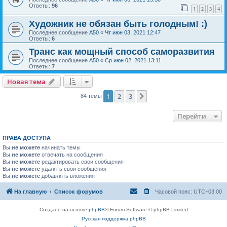
Ответы:
96
1
2
3
4
Художник не обязан быть голодным! :)
Последнее сообщение
А50
«
Чт июн 03, 2021 12:47
Ответы:
6
Транс как мощный способ саморазвития
Последнее сообщение
А50
«
Ср июн 02, 2021 13:11
Ответы:
7
Новая тема
1
2
3
След.
84 темы
Перейти
ПРАВА ДОСТУПА
Вы
не можете
начинать темы
Вы
не можете
отвечать на сообщения
Вы
не можете
редактировать свои сообщения
Вы
не можете
удалять свои сообщения
Вы
не можете
добавлять вложения
На главную
Список форумов
Часовой пояс:
UTC+03:00
Создано на основе
phpBB
® Forum Software © phpBB Limited
Русская поддержка phpBB