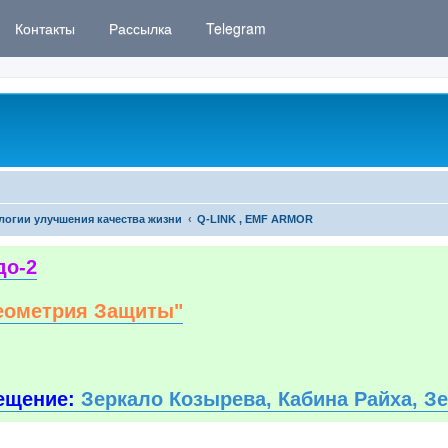
Контакты
Рассылка
Telegram
логии улучшения качества жизни
Q-LINK , EMF ARMOR
до-2
еометрия Защиты"
ещение:
Зеркало Козырева, Кабина Райха, З