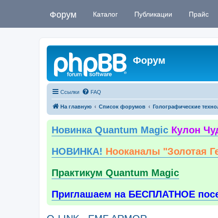
Форум
Каталог
Публикации
Прайс
Форум
Ссылки
FAQ
На главную
Список форумов
Голографические техно
Новинка Quantum Magic
Кулон Чу
НОВИНКА!
Нооканалы "Золотая Г
Практикум Quantum Magic
Приглашаем на БЕСПЛАТНОЕ пос