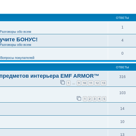
ширенный поиск
ОТВЕТЫ
1
Разговоры обо всем
лучите БОНУС!
4
Разговоры обо всем
0
е
Вопросы покупателей
ОТВЕТЫ
 предметов интерьера EMF ARMOR™
316
1
9
10
11
12
13
…
103
1
2
3
4
5
14
10
13