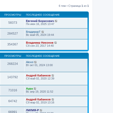
6 тем • Страница
1
из
1
ПРОСМОТРЫ
ПОСЛЕДНЕЕ СООБЩЕНИЕ
Евгений Борисович
58373
Пн июн 16, 2025 13:47
ВладимирТ
284527
Вс май 05, 2024 19:44
Владимир Никонов
354367
Сб сен 23, 2017 14:40
ПРОСМОТРЫ
ПОСЛЕДНЕЕ СООБЩЕНИЕ
Alexei
268224
Вт окт 01, 2024 13:00
Андрей Кабанков
143792
Сб май 02, 2020 12:39
Аура
71016
Вс апр 19, 2020 11:52
Андрей Кабанков
64742
Сб мар 02, 2019 13:16
ЛИЛИЯ-Р
66991