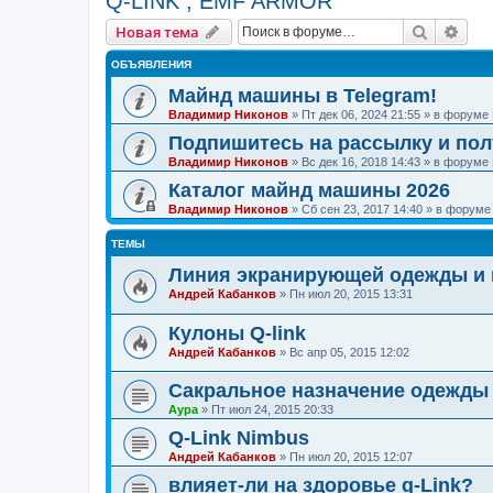
Q-LINK , EMF ARMOR
Поиск
Рас
Новая тема
ОБЪЯВЛЕНИЯ
Майнд машины в Telegram!
Владимир Никонов
»
Пт дек 06, 2024 21:55
» в форуме
Подпишитесь на рассылку и по
Владимир Никонов
»
Вс дек 16, 2018 14:43
» в форуме
Каталог майнд машины 2026
Владимир Никонов
»
Сб сен 23, 2017 14:40
» в форум
ТЕМЫ
Линия экранирующей одежды и
Андрей Кабанков
»
Пн июл 20, 2015 13:31
Кулоны Q-link
Андрей Кабанков
»
Вс апр 05, 2015 12:02
Сакральное назначение одежды
Аура
»
Пт июл 24, 2015 20:33
Q-Link Nimbus
Андрей Кабанков
»
Пн июл 20, 2015 12:07
влияет-ли на здоровье q-Link?