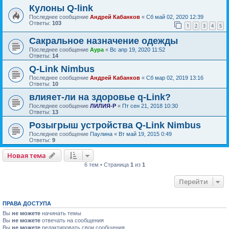
Кулоны Q-link
Последнее сообщение
Андрей Кабанков
«
Сб май 02, 2020 12:39
Ответы:
103
1
2
3
4
5
Сакральное назначение одежды
Последнее сообщение
Аура
«
Вс апр 19, 2020 11:52
Ответы:
14
Q-Link Nimbus
Последнее сообщение
Андрей Кабанков
«
Сб мар 02, 2019 13:16
Ответы:
10
влияет-ли на здоровье q-Link?
Последнее сообщение
ЛИЛИЯ-Р
«
Пт сен 21, 2018 10:30
Ответы:
13
Розыгрыш устройства Q-Link Nimbus
Последнее сообщение
Паулина
«
Вт май 19, 2015 0:49
Ответы:
9
Новая тема
6 тем • Страница
1
из
1
Перейти
ПРАВА ДОСТУПА
Вы
не можете
начинать темы
Вы
не можете
отвечать на сообщения
Вы
не можете
редактировать свои сообщения