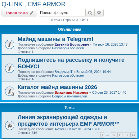
Q-LINK , EMF ARMOR
Поиск
Расширенный пои
Новая тема
6 тем • Страница
1
из
1
Объявления
Майнд машины в Telegram!
Последнее сообщение
Евгений Борисович
«
Пн июн 16, 2025 13:47
Добавлено в форуме
Разговоры обо всем
Ответы:
1
Подпишитесь на рассылку и получите
БОНУС!
Последнее сообщение
ВладимирТ
«
Вс май 05, 2024 19:44
Добавлено в форуме
Разговоры обо всем
Ответы:
4
Каталог майнд машины 2026
Последнее сообщение
Владимир Никонов
«
Сб сен 23, 2017 14:40
Добавлено в форуме
Вопросы покупателей
Темы
Линия экранирующей одежды и
предметов интерьера EMF ARMOR™
Последнее сообщение
Alexei
«
Вт окт 01, 2024 13:00
Ответы:
316
1
10
11
12
13
…