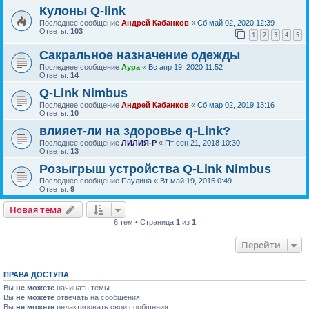
Кулоны Q-link
Последнее сообщение
Андрей Кабанков
«
Сб май 02, 2020 12:39
Ответы:
103
1
2
3
4
5
Сакральное назначение одежды
Последнее сообщение
Аура
«
Вс апр 19, 2020 11:52
Ответы:
14
Q-Link Nimbus
Последнее сообщение
Андрей Кабанков
«
Сб мар 02, 2019 13:16
Ответы:
10
влияет-ли на здоровье q-Link?
Последнее сообщение
ЛИЛИЯ-Р
«
Пт сен 21, 2018 10:30
Ответы:
13
Розыгрыш устройства Q-Link Nimbus
Последнее сообщение
Паулина
«
Вт май 19, 2015 0:49
Ответы:
9
Новая тема
6 тем • Страница
1
из
1
Перейти
ПРАВА ДОСТУПА
Вы
не можете
начинать темы
Вы
не можете
отвечать на сообщения
Вы
не можете
редактировать свои сообщения