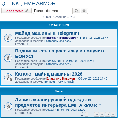
Q-LINK , EMF ARMOR
Поиск
Расширенный пои
Новая тема
6 тем • Страница
1
из
1
Объявления
Майнд машины в Telegram!
Последнее сообщение
Евгений Борисович
«
Пн июн 16, 2025 13:47
Добавлено в форуме
Разговоры обо всем
Ответы:
1
Подпишитесь на рассылку и получите
БОНУС!
Последнее сообщение
ВладимирТ
«
Вс май 05, 2024 19:44
Добавлено в форуме
Разговоры обо всем
Ответы:
4
Каталог майнд машины 2026
Последнее сообщение
Владимир Никонов
«
Сб сен 23, 2017 14:40
Добавлено в форуме
Вопросы покупателей
Темы
Линия экранирующей одежды и
предметов интерьера EMF ARMOR™
Последнее сообщение
Alexei
«
Вт окт 01, 2024 13:00
Ответы:
316
1
10
11
12
13
…