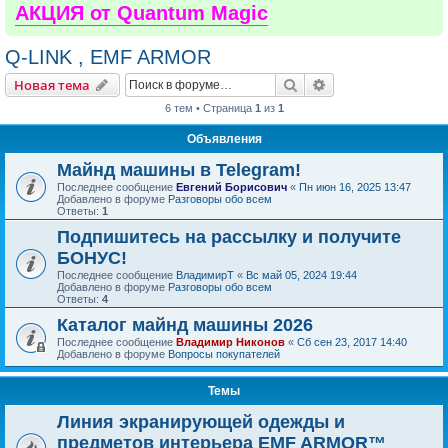
АКЦИЯ от Quantum Magic
Q-LINK , EMF ARMOR
Поиск
Расширенный пои
Новая тема
6 тем • Страница
1
из
1
Объявления
Майнд машины в Telegram!
Последнее сообщение
Евгений Борисович
«
Пн июн 16, 2025 13:47
Добавлено в форуме
Разговоры обо всем
Ответы:
1
Подпишитесь на рассылку и получите
БОНУС!
Последнее сообщение
ВладимирТ
«
Вс май 05, 2024 19:44
Добавлено в форуме
Разговоры обо всем
Ответы:
4
Каталог майнд машины 2026
Последнее сообщение
Владимир Никонов
«
Сб сен 23, 2017 14:40
Добавлено в форуме
Вопросы покупателей
Темы
Линия экранирующей одежды и
предметов интерьера EMF ARMOR™