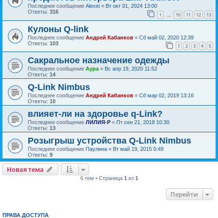
Последнее сообщение
Alexei
«
Вт окт 01, 2024 13:00
Ответы:
316
1
10
11
12
13
…
Кулоны Q-link
Последнее сообщение
Андрей Кабанков
«
Сб май 02, 2020 12:39
Ответы:
103
1
2
3
4
5
Сакральное назначение одежды
Последнее сообщение
Аура
«
Вс апр 19, 2020 11:52
Ответы:
14
Q-Link Nimbus
Последнее сообщение
Андрей Кабанков
«
Сб мар 02, 2019 13:16
Ответы:
10
влияет-ли на здоровье q-Link?
Последнее сообщение
ЛИЛИЯ-Р
«
Пт сен 21, 2018 10:30
Ответы:
13
Розыгрыш устройства Q-Link Nimbus
Последнее сообщение
Паулина
«
Вт май 19, 2015 0:49
Ответы:
9
Новая тема
6 тем • Страница
1
из
1
Перейти
ПРАВА ДОСТУПА