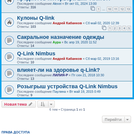
Последнее сообщение
Alexei
«
Вт окт 01, 2024 13:00
Ответы:
316
1
10
11
12
13
…
Кулоны Q-link
Последнее сообщение
Андрей Кабанков
«
Сб май 02, 2020 12:39
Ответы:
103
1
2
3
4
5
Сакральное назначение одежды
Последнее сообщение
Аура
«
Вс апр 19, 2020 11:52
Ответы:
14
Q-Link Nimbus
Последнее сообщение
Андрей Кабанков
«
Сб мар 02, 2019 13:16
Ответы:
10
влияет-ли на здоровье q-Link?
Последнее сообщение
ЛИЛИЯ-Р
«
Пт сен 21, 2018 10:30
Ответы:
13
Розыгрыш устройства Q-Link Nimbus
Последнее сообщение
Паулина
«
Вт май 19, 2015 0:49
Ответы:
9
Новая тема
6 тем • Страница
1
из
1
Перейти
ПРАВА ДОСТУПА