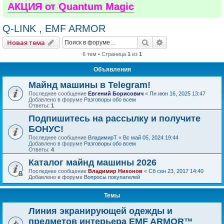
АКЦИЯ от Quantum Magic
Q-LINK , EMF ARMOR
Поиск
Расширенный пои
Новая тема
6 тем • Страница
1
из
1
Объявления
Майнд машины в Telegram!
Последнее сообщение
Евгений Борисович
«
Пн июн 16, 2025 13:47
Добавлено в форуме
Разговоры обо всем
Ответы:
1
Подпишитесь на рассылку и получите
БОНУС!
Последнее сообщение
ВладимирТ
«
Вс май 05, 2024 19:44
Добавлено в форуме
Разговоры обо всем
Ответы:
4
Каталог майнд машины 2026
Последнее сообщение
Владимир Никонов
«
Сб сен 23, 2017 14:40
Добавлено в форуме
Вопросы покупателей
Темы
Линия экранирующей одежды и
предметов интерьера EMF ARMOR™