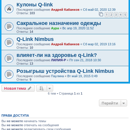
Кулоны Q-link
Последнее сообщение
Андрей Кабанков
«
Сб май 02, 2020 12:39
Ответы:
103
1
2
3
4
5
Сакральное назначение одежды
Последнее сообщение
Аура
«
Вс апр 19, 2020 11:52
Ответы:
14
Q-Link Nimbus
Последнее сообщение
Андрей Кабанков
«
Сб мар 02, 2019 13:16
Ответы:
10
влияет-ли на здоровье q-Link?
Последнее сообщение
ЛИЛИЯ-Р
«
Пт сен 21, 2018 10:30
Ответы:
13
Розыгрыш устройства Q-Link Nimbus
Последнее сообщение
Паулина
«
Вт май 19, 2015 0:49
Ответы:
9
Новая тема
6 тем • Страница
1
из
1
Перейти
ПРАВА ДОСТУПА
Вы
не можете
начинать темы
Вы
не можете
отвечать на сообщения
Вы
не можете
редактировать свои сообщения