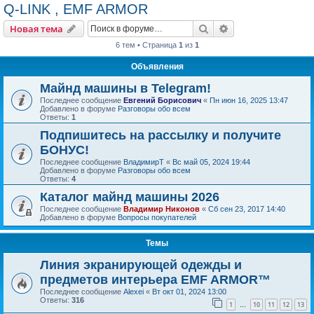
Q-LINK , EMF ARMOR
Поиск
Расширенный пои
Новая тема
6 тем • Страница
1
из
1
Объявления
Майнд машины в Telegram!
Последнее сообщение
Евгений Борисович
«
Пн июн 16, 2025 13:47
Добавлено в форуме
Разговоры обо всем
Ответы:
1
Подпишитесь на рассылку и получите
БОНУС!
Последнее сообщение
ВладимирТ
«
Вс май 05, 2024 19:44
Добавлено в форуме
Разговоры обо всем
Ответы:
4
Каталог майнд машины 2026
Последнее сообщение
Владимир Никонов
«
Сб сен 23, 2017 14:40
Добавлено в форуме
Вопросы покупателей
Темы
Линия экранирующей одежды и
предметов интерьера EMF ARMOR™
Последнее сообщение
Alexei
«
Вт окт 01, 2024 13:00
Ответы:
316
1
10
11
12
13
…