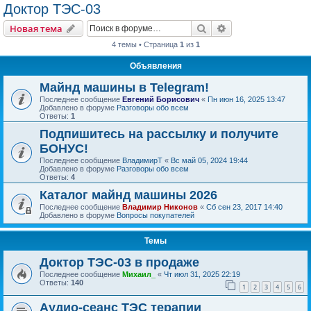
Доктор ТЭС-03
Поиск
Расширенный пои
Новая тема
4 темы • Страница
1
из
1
Объявления
Майнд машины в Telegram!
Последнее сообщение
Евгений Борисович
«
Пн июн 16, 2025 13:47
Добавлено в форуме
Разговоры обо всем
Ответы:
1
Подпишитесь на рассылку и получите
БОНУС!
Последнее сообщение
ВладимирТ
«
Вс май 05, 2024 19:44
Добавлено в форуме
Разговоры обо всем
Ответы:
4
Каталог майнд машины 2026
Последнее сообщение
Владимир Никонов
«
Сб сен 23, 2017 14:40
Добавлено в форуме
Вопросы покупателей
Темы
Доктор ТЭС-03 в продаже
Последнее сообщение
Михаил_
«
Чт июл 31, 2025 22:19
Ответы:
140
1
2
3
4
5
6
Аудио-сеанс ТЭС терапии