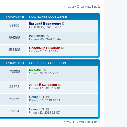
4 темы • Страница
1
из
1
ПРОСМОТРЫ
ПОСЛЕДНЕЕ СООБЩЕНИЕ
Евгений Борисович
58400
Пн июн 16, 2025 13:47
ВладимирТ
284568
Вс май 05, 2024 19:44
Владимир Никонов
354406
Сб сен 23, 2017 14:40
ПРОСМОТРЫ
ПОСЛЕДНЕЕ СООБЩЕНИЕ
Михаил_
170558
Чт июл 31, 2025 22:19
Андрей Кабанков
59273
Вт ноя 17, 2015 16:18
Центр ТЭС
59336
Пн апр 13, 2015 14:29
Центр ТЭС
59854
Чт сен 11, 2014 15:07
4 темы • Страница
1
из
1