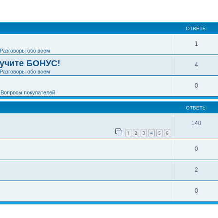
ширенный поиск
ОТВЕТЫ
1
Разговоры обо всем
лучите БОНУС!
4
Разговоры обо всем
0
е
Вопросы покупателей
ОТВЕТЫ
140
1
2
3
4
5
6
0
2
0