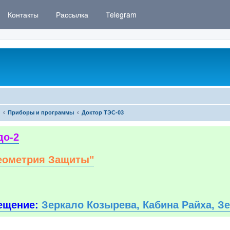
Контакты
Рассылка
Telegram
Приборы и программы
Доктор ТЭС-03
до-2
еометрия Защиты"
ещение:
Зеркало Козырева, Кабина Райха, З