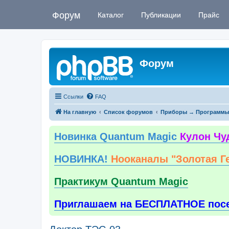
Форум
Каталог
Публикации
Прайс
Форум
Ссылки
FAQ
На главную
Список форумов
Приборы → Программы
Новинка Quantum Magic
Кулон Чу
НОВИНКА!
Нооканалы "Золотая Г
Практикум Quantum Magic
Приглашаем на БЕСПЛАТНОЕ пос