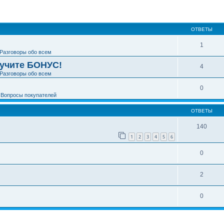
ширенный поиск
ОТВЕТЫ
1
Разговоры обо всем
лучите БОНУС!
4
Разговоры обо всем
0
е
Вопросы покупателей
ОТВЕТЫ
140
1
2
3
4
5
6
0
2
0