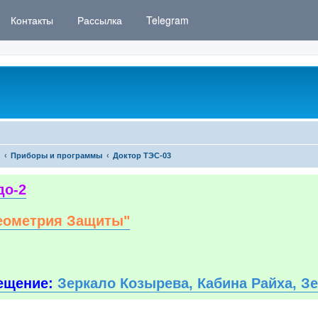
Контакты
Рассылка
Telegram
Приборы и программы
Доктор ТЭС-03
до-2
еометрия Защиты"
ещение:
Зеркало Козырева, Кабина Райха, З