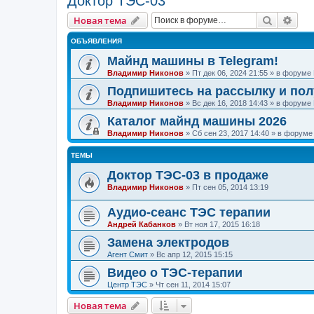
Доктор ТЭС-03
Поиск
Рас
Новая тема
ОБЪЯВЛЕНИЯ
Майнд машины в Telegram!
Владимир Никонов
»
Пт дек 06, 2024 21:55
» в форуме
Подпишитесь на рассылку и по
Владимир Никонов
»
Вс дек 16, 2018 14:43
» в форуме
Каталог майнд машины 2026
Владимир Никонов
»
Сб сен 23, 2017 14:40
» в форум
ТЕМЫ
Доктор ТЭС-03 в продаже
Владимир Никонов
»
Пт сен 05, 2014 13:19
Аудио-сеанс ТЭС терапии
Андрей Кабанков
»
Вт ноя 17, 2015 16:18
Замена электродов
Агент Смит
»
Вс апр 12, 2015 15:15
Видео о ТЭС-терапии
Центр ТЭС
»
Чт сен 11, 2014 15:07
Новая тема