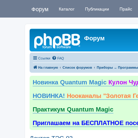
Форум
Каталог
Публикации
Прайс
Форум
Ссылки
FAQ
На главную
Список форумов
Приборы → Программы
Новинка Quantum Magic
Кулон Чу
НОВИНКА!
Нооканалы "Золотая Г
Практикум Quantum Magic
Приглашаем на БЕСПЛАТНОЕ пос