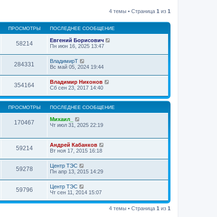
4 темы • Страница
1
из
1
ПРОСМОТРЫ
ПОСЛЕДНЕЕ СООБЩЕНИЕ
Евгений Борисович
58214
Пн июн 16, 2025 13:47
ВладимирТ
284331
Вс май 05, 2024 19:44
Владимир Никонов
354164
Сб сен 23, 2017 14:40
ПРОСМОТРЫ
ПОСЛЕДНЕЕ СООБЩЕНИЕ
Михаил_
170467
Чт июл 31, 2025 22:19
Андрей Кабанков
59214
Вт ноя 17, 2015 16:18
Центр ТЭС
59278
Пн апр 13, 2015 14:29
Центр ТЭС
59796
Чт сен 11, 2014 15:07
4 темы • Страница
1
из
1