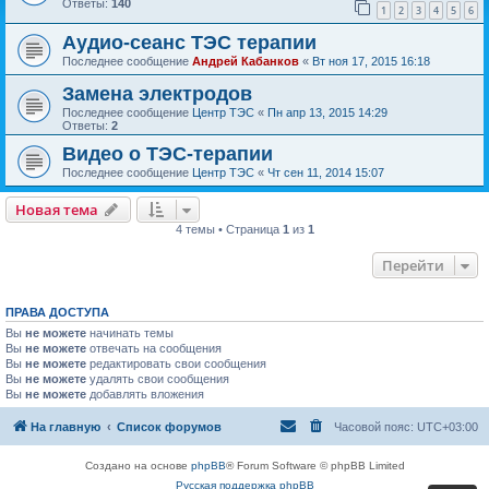
Ответы:
140
1
2
3
4
5
6
Аудио-сеанс ТЭС терапии
Последнее сообщение
Андрей Кабанков
«
Вт ноя 17, 2015 16:18
Замена электродов
Последнее сообщение
Центр ТЭС
«
Пн апр 13, 2015 14:29
Ответы:
2
Видео о ТЭС-терапии
Последнее сообщение
Центр ТЭС
«
Чт сен 11, 2014 15:07
Новая тема
4 темы • Страница
1
из
1
Перейти
ПРАВА ДОСТУПА
Вы
не можете
начинать темы
Вы
не можете
отвечать на сообщения
Вы
не можете
редактировать свои сообщения
Вы
не можете
удалять свои сообщения
Вы
не можете
добавлять вложения
На главную
Список форумов
Часовой пояс:
UTC+03:00
Создано на основе
phpBB
® Forum Software © phpBB Limited
Русская поддержка phpBB