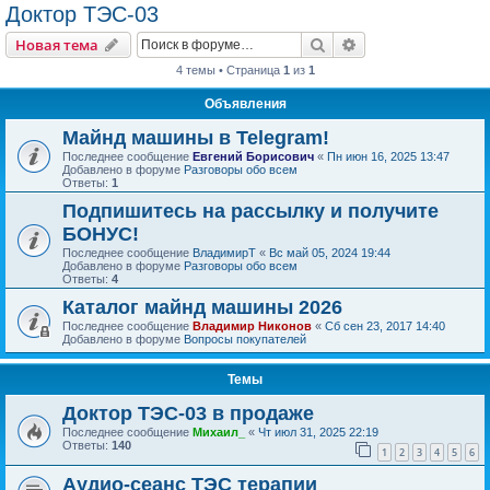
Доктор ТЭС-03
Поиск
Расширенный пои
Новая тема
4 темы • Страница
1
из
1
Объявления
Майнд машины в Telegram!
Последнее сообщение
Евгений Борисович
«
Пн июн 16, 2025 13:47
Добавлено в форуме
Разговоры обо всем
Ответы:
1
Подпишитесь на рассылку и получите
БОНУС!
Последнее сообщение
ВладимирТ
«
Вс май 05, 2024 19:44
Добавлено в форуме
Разговоры обо всем
Ответы:
4
Каталог майнд машины 2026
Последнее сообщение
Владимир Никонов
«
Сб сен 23, 2017 14:40
Добавлено в форуме
Вопросы покупателей
Темы
Доктор ТЭС-03 в продаже
Последнее сообщение
Михаил_
«
Чт июл 31, 2025 22:19
Ответы:
140
1
2
3
4
5
6
Аудио-сеанс ТЭС терапии