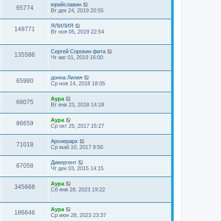
юрийславин
65774
Вт дек 24, 2019 20:55
ЯЛИЛИЯ
149771
Вт ноя 05, 2019 22:54
Сергей Сорокин фита
135586
Чт авг 01, 2019 16:00
донна Лилия
65980
Ср ноя 14, 2018 18:05
Аура
68075
Вт янв 23, 2018 14:18
Аура
86659
Ср окт 25, 2017 15:27
Архиерарх
71018
Ср май 10, 2017 9:50
Дивергент
67058
Чт дек 03, 2015 14:15
Аура
345668
Сб янв 28, 2023 19:22
Аура
186646
Ср июн 28, 2023 23:37