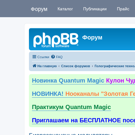
Форум
Каталог
Публикации
Прайс
Форум
Ссылки
FAQ
На главную
Список форумов
Голографические техно
Новинка Quantum Magic
Кулон Чу
НОВИНКА!
Нооканалы "Золотая Г
Практикум Quantum Magic
Приглашаем на БЕСПЛАТНОЕ пос