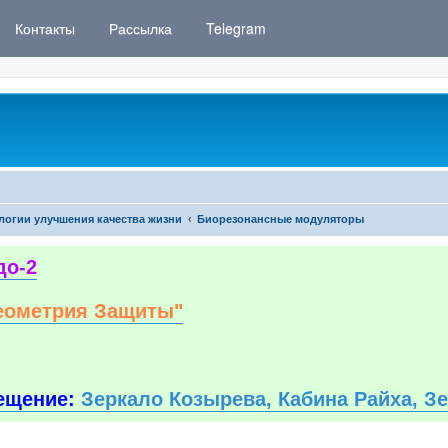
Контакты
Рассылка
Telegram
логии улучшения качества жизни
Биорезонансные модуляторы
до-2
еометрия Защиты"
ещение:
Зеркало Козырева, Кабина Райха, З