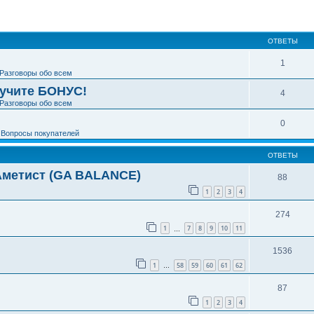
ширенный поиск
ОТВЕТЫ
1
Разговоры обо всем
лучите БОНУС!
4
Разговоры обо всем
0
е
Вопросы покупателей
ОТВЕТЫ
 Аметист (GA BALANCE)
88
1
2
3
4
274
1
7
8
9
10
11
…
1536
1
58
59
60
61
62
…
87
1
2
3
4