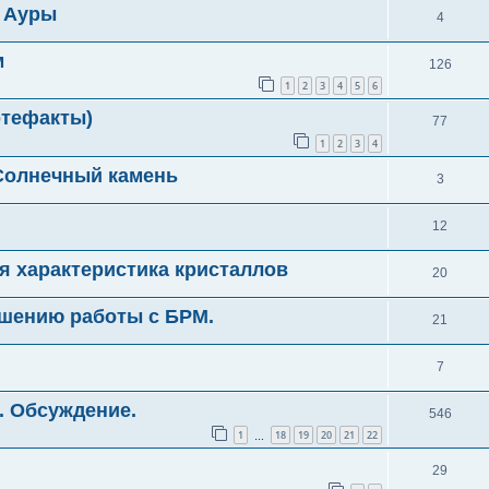
и Ауры
4
м
126
1
2
3
4
5
6
ртефакты)
77
1
2
3
4
Солнечный камень
3
12
я характеристика кристаллов
20
чшению работы с БРМ.
21
7
. Обсуждение.
546
1
18
19
20
21
22
…
29