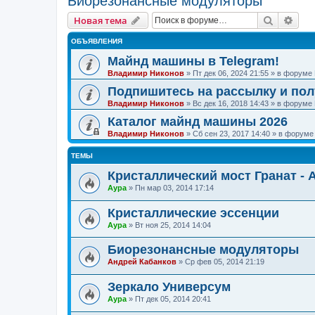
Биорезонансные модуляторы
Поиск
Рас
Новая тема
ОБЪЯВЛЕНИЯ
Майнд машины в Telegram!
Владимир Никонов
»
Пт дек 06, 2024 21:55
» в форуме
Подпишитесь на рассылку и по
Владимир Никонов
»
Вс дек 16, 2018 14:43
» в форуме
Каталог майнд машины 2026
Владимир Никонов
»
Сб сен 23, 2017 14:40
» в форум
ТЕМЫ
Кристаллический мост Гранат -
Аура
»
Пн мар 03, 2014 17:14
Кристаллические эссенции
Аура
»
Вт ноя 25, 2014 14:04
Биорезонансные модуляторы
Андрей Кабанков
»
Ср фев 05, 2014 21:19
Зеркало Универсум
Аура
»
Пт дек 05, 2014 20:41