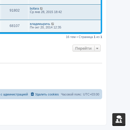
bofara
91802
Ср янв 28, 2015 18:42
владимыричь
68107
Пн окт 20, 2014 12:35
16 тем • Страница
1
из
1
Перейти
 с администрацией
Удалить cookies
Часовой пояс:
UTC+03:00