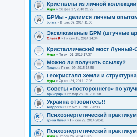
Кристаллы из личной коллекци
Аура
»
Сб фев 17, 2018 21:22
БРМы - делимся личным опыто
bofara
»
Вт дек 09, 2014 11:08
Эксклюзивные БРМ (штучные а
Ольга К
»
Пн сен 15, 2014 14:34
Кристаллический мост Лунный-
Аура
»
Пн окт 01, 2018 17:37
Можно ли получить ссылку?
Гродно
»
Пт окт 09, 2015 18:58
Геокристалл Земли и структурна
Аура
»
Ср сен 24, 2014 17:05
Советы «постороннего» по улу
Архиерарх
»
Вт мар 28, 2017 10:58
Украина отзовитесь!!
Андерссон
»
Вт окт 06, 2015 20:33
Психоэнергетический практикум
донна Лилия
»
Пн сен 29, 2014 20:41
Психоэнергетический практикум
Аура
»
Пт сен 26, 2014 19:05