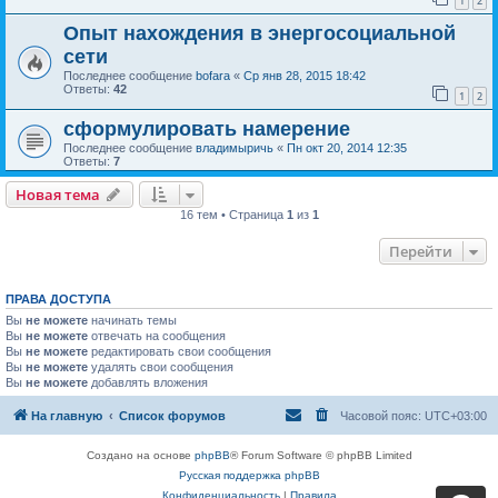
1
2
Опыт нахождения в энергосоциальной
сети
Последнее сообщение
bofara
«
Ср янв 28, 2015 18:42
Ответы:
42
1
2
сформулировать намерение
Последнее сообщение
владимыричь
«
Пн окт 20, 2014 12:35
Ответы:
7
Новая тема
16 тем • Страница
1
из
1
Перейти
ПРАВА ДОСТУПА
Вы
не можете
начинать темы
Вы
не можете
отвечать на сообщения
Вы
не можете
редактировать свои сообщения
Вы
не можете
удалять свои сообщения
Вы
не можете
добавлять вложения
На главную
Список форумов
Часовой пояс:
UTC+03:00
Создано на основе
phpBB
® Forum Software © phpBB Limited
Русская поддержка phpBB
Конфиденциальность
|
Правила