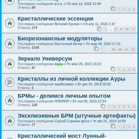
Последнее сообщение
р.и.а.
«
Пн апр 13, 2026 12:48
Ответы:
88
1
2
3
4
Кристаллические эссенции
Последнее сообщение
Виталий Куклин
«
Сб апр 11, 2026 1:47
Ответы:
274
1
8
9
10
11
…
Биорезонансные модуляторы
Последнее сообщение
Восточный Ветер
«
Пт мар 08, 2024 17:15
Ответы:
1536
1
59
60
61
62
…
Зеркало Универсум
Последнее сообщение
Аура
«
Пт июн 25, 2021 14:22
Ответы:
87
1
2
3
4
Кристаллы из личной коллекции Ауры
Последнее сообщение
юрийславин
«
Вт дек 24, 2019 20:55
Ответы:
4
БРМы - делимся личным опытом
Последнее сообщение
ЯЛИЛИЯ
«
Вт ноя 05, 2019 22:54
Ответы:
126
1
2
3
4
5
6
Эксклюзивные БРМ (штучные артефакты)
Последнее сообщение
Сергей Сорокин фита
«
Чт авг 01, 2019 16:00
Ответы:
77
1
2
3
4
Кристаллический мост Лунный-