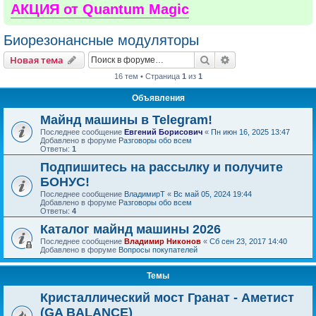
АКЦИЯ от Quantum Magic
Биорезонансные модуляторы
Поиск
Расширенный пои
Новая тема
16 тем • Страница
1
из
1
Объявления
Майнд машины в Telegram!
Последнее сообщение
Евгений Борисович
«
Пн июн 16, 2025 13:47
Добавлено в форуме
Разговоры обо всем
Ответы:
1
Подпишитесь на рассылку и получите
БОНУС!
Последнее сообщение
ВладимирТ
«
Вс май 05, 2024 19:44
Добавлено в форуме
Разговоры обо всем
Ответы:
4
Каталог майнд машины 2026
Последнее сообщение
Владимир Никонов
«
Сб сен 23, 2017 14:40
Добавлено в форуме
Вопросы покупателей
Темы
Кристаллический мост Гранат - Аметист
(GA BALANCE)