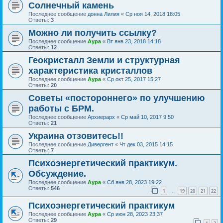
Солнечный камень
Последнее сообщение
донна Лилия
«
Ср ноя 14, 2018 18:05
Ответы:
3
Можно ли получить ссылку?
Последнее сообщение
Аура
«
Вт янв 23, 2018 14:18
Ответы:
12
Геокристалл Земли и структурная
характеристика кристаллов
Последнее сообщение
Аура
«
Ср окт 25, 2017 15:27
Ответы:
20
Советы «постороннего» по улучшению
работы с БРМ.
Последнее сообщение
Архиерарх
«
Ср май 10, 2017 9:50
Ответы:
21
Украина отзовитесь!!
Последнее сообщение
Дивергент
«
Чт дек 03, 2015 14:15
Ответы:
7
Психоэнергетический практикум.
Обсуждение.
Последнее сообщение
Аура
«
Сб янв 28, 2023 19:22
Ответы:
546
1
19
20
21
22
…
Психоэнергетический практикум
Последнее сообщение
Аура
«
Ср июн 28, 2023 23:37
Ответы:
29