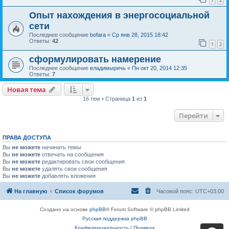
1
2
Опыт нахождения в энергосоциальной
сети
Последнее сообщение
bofara
«
Ср янв 28, 2015 18:42
Ответы:
42
1
2
сформулировать намерение
Последнее сообщение
владимыричь
«
Пн окт 20, 2014 12:35
Ответы:
7
Новая тема
16 тем • Страница
1
из
1
Перейти
ПРАВА ДОСТУПА
Вы
не можете
начинать темы
Вы
не можете
отвечать на сообщения
Вы
не можете
редактировать свои сообщения
Вы
не можете
удалять свои сообщения
Вы
не можете
добавлять вложения
На главную
Список форумов
Часовой пояс:
UTC+03:00
Создано на основе
phpBB
® Forum Software © phpBB Limited
Русская поддержка phpBB
Конфиденциальность
|
Правила