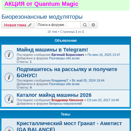
АКЦИЯ от Quantum Magic
Биорезонансные модуляторы
Поиск
Расширенный пои
Новая тема
16 тем • Страница
1
из
1
Объявления
Майнд машины в Telegram!
Последнее сообщение
Евгений Борисович
«
Пн июн 16, 2025 13:47
Добавлено в форуме
Разговоры обо всем
Ответы:
1
Подпишитесь на рассылку и получите
БОНУС!
Последнее сообщение
ВладимирТ
«
Вс май 05, 2024 19:44
Добавлено в форуме
Разговоры обо всем
Ответы:
4
Каталог майнд машины 2026
Последнее сообщение
Владимир Никонов
«
Сб сен 23, 2017 14:40
Добавлено в форуме
Вопросы покупателей
Темы
Кристаллический мост Гранат - Аметист
(GA BALANCE)