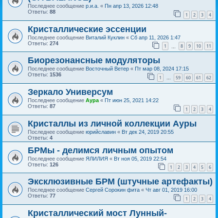
Последнее сообщение
р.и.а.
«
Пн апр 13, 2026 12:48
Ответы:
88
1
2
3
4
Кристаллические эссенции
Последнее сообщение
Виталий Куклин
«
Сб апр 11, 2026 1:47
Ответы:
274
1
8
9
10
11
…
Биорезонансные модуляторы
Последнее сообщение
Восточный Ветер
«
Пт мар 08, 2024 17:15
Ответы:
1536
1
59
60
61
62
…
Зеркало Универсум
Последнее сообщение
Аура
«
Пт июн 25, 2021 14:22
Ответы:
87
1
2
3
4
Кристаллы из личной коллекции Ауры
Последнее сообщение
юрийславин
«
Вт дек 24, 2019 20:55
Ответы:
4
БРМы - делимся личным опытом
Последнее сообщение
ЯЛИЛИЯ
«
Вт ноя 05, 2019 22:54
Ответы:
126
1
2
3
4
5
6
Эксклюзивные БРМ (штучные артефакты)
Последнее сообщение
Сергей Сорокин фита
«
Чт авг 01, 2019 16:00
Ответы:
77
1
2
3
4
Кристаллический мост Лунный-