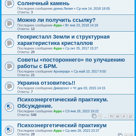
Солнечный камень
Последнее сообщение
донна Лилия
«
Ср ноя 14, 2018 18:05
Ответы:
3
Можно ли получить ссылку?
Последнее сообщение
Аура
«
Вт янв 23, 2018 14:18
Ответы:
12
Геокристалл Земли и структурная
характеристика кристаллов
Последнее сообщение
Аура
«
Ср окт 25, 2017 15:27
Ответы:
20
Советы «постороннего» по улучшению
работы с БРМ.
Последнее сообщение
Архиерарх
«
Ср май 10, 2017 9:50
Ответы:
21
Украина отзовитесь!!
Последнее сообщение
Дивергент
«
Чт дек 03, 2015 14:15
Ответы:
7
Психоэнергетический практикум.
Обсуждение.
Последнее сообщение
Аура
«
Сб янв 28, 2023 19:22
Ответы:
546
1
19
20
21
22
…
Психоэнергетический практикум
Последнее сообщение
Аура
«
Ср июн 28, 2023 23:37
Ответы:
29