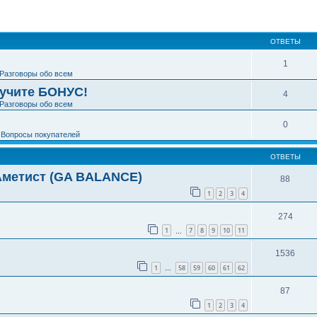
ширенный поиск
ОТВЕТЫ
1
Разговоры обо всем
лучите БОНУС!
4
Разговоры обо всем
0
е
Вопросы покупателей
ОТВЕТЫ
 Аметист (GA BALANCE)
88
1
2
3
4
274
1
7
8
9
10
11
…
1536
1
58
59
60
61
62
…
87
1
2
3
4