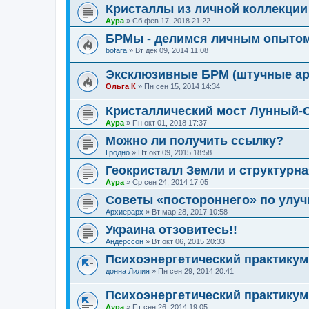
Кристаллы из личной коллекци
Аура
»
Сб фев 17, 2018 21:22
БРМы - делимся личным опыто
bofara
»
Вт дек 09, 2014 11:08
Эксклюзивные БРМ (штучные а
Ольга К
»
Пн сен 15, 2014 14:34
Кристаллический мост Лунный-
Аура
»
Пн окт 01, 2018 17:37
Можно ли получить ссылку?
Гродно
»
Пт окт 09, 2015 18:58
Геокристалл Земли и структурна
Аура
»
Ср сен 24, 2014 17:05
Советы «постороннего» по улу
Архиерарх
»
Вт мар 28, 2017 10:58
Украина отзовитесь!!
Андерссон
»
Вт окт 06, 2015 20:33
Психоэнергетический практикум
донна Лилия
»
Пн сен 29, 2014 20:41
Психоэнергетический практикум
Аура
»
Пт сен 26, 2014 19:05