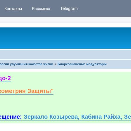
Контакты
Рассылка
Telegram
логии улучшения качества жизни
Биорезонансные модуляторы
до-2
еометрия Защиты"
ещение:
Зеркало Козырева, Кабина Райха, З