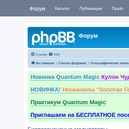
Форум
Каталог
Публикации
Прайс
Форум
Ссылки
FAQ
На главную
Список форумов
Голографические техно
Новинка Quantum Magic
Кулон Чу
НОВИНКА!
Нооканалы "Золотая Г
Практикум Quantum Magic
Приглашаем на БЕСПЛАТНОЕ пос