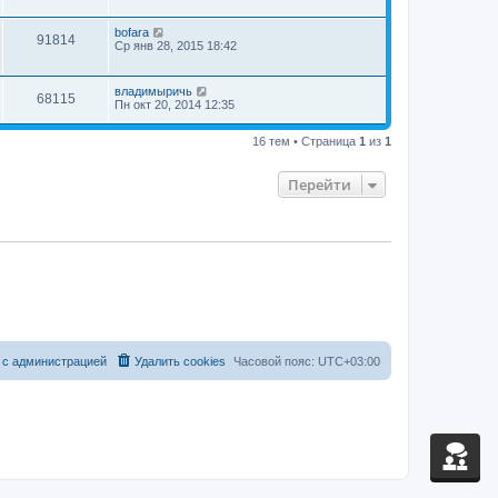
bofara
91814
Ср янв 28, 2015 18:42
владимыричь
68115
Пн окт 20, 2014 12:35
16 тем • Страница
1
из
1
Перейти
 с администрацией
Удалить cookies
Часовой пояс:
UTC+03:00