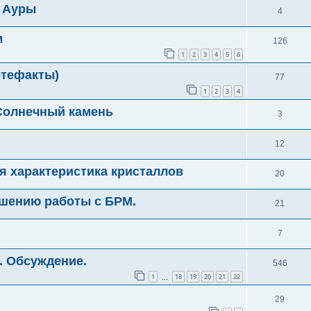
и Ауры
4
м
126
1
2
3
4
5
6
ртефакты)
77
1
2
3
4
Солнечный камень
3
12
я характеристика кристаллов
20
чшению работы с БРМ.
21
7
. Обсуждение.
546
1
18
19
20
21
22
…
29