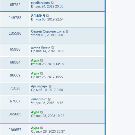
юрийславин
65782
Вт дек 24, 2019 20:55
ЯЛИЛИЯ
149783
Вт ноя 05, 2019 22:54
Сергей Сорокин фита
135596
Чт авг 01, 2019 16:00
донна Лилия
65988
Ср ноя 14, 2018 18:05
Аура
68084
Вт янв 23, 2018 14:18
Аура
86669
Ср окт 25, 2017 15:27
Архиерарх
71028
Ср май 10, 2017 9:50
Дивергент
67067
Чт дек 03, 2015 14:15
Аура
345685
Сб янв 28, 2023 19:22
Аура
186657
Ср июн 28, 2023 23:37