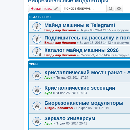
Биорезонансные модуляторы
Поиск
Рас
Новая тема
ОБЪЯВЛЕНИЯ
Майнд машины в Telegram!
Владимир Никонов
»
Пт дек 06, 2024 21:55
» в форуме
Подпишитесь на рассылку и по
Владимир Никонов
»
Вс дек 16, 2018 14:43
» в форуме
Каталог майнд машины 2026
Владимир Никонов
»
Сб сен 23, 2017 14:40
» в форум
ТЕМЫ
Кристаллический мост Гранат -
Аура
»
Пн мар 03, 2014 17:14
Кристаллические эссенции
Аура
»
Вт ноя 25, 2014 14:04
Биорезонансные модуляторы
Андрей Кабанков
»
Ср фев 05, 2014 21:19
Зеркало Универсум
Аура
»
Пт дек 05, 2014 20:41