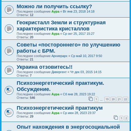
Можно ли получить ссылку?
Последнее сообщение
Аура
«
Вт янв 23, 2018 14:18
Ответы:
12
Геокристалл Земли и структурная
характеристика кристаллов
Последнее сообщение
Аура
«
Ср окт 25, 2017 15:27
Ответы:
20
Советы «постороннего» по улучшению
работы с БРМ.
Последнее сообщение
Архиерарх
«
Ср май 10, 2017 9:50
Ответы:
21
Украина отзовитесь!!
Последнее сообщение
Дивергент
«
Чт дек 03, 2015 14:15
Ответы:
7
Психоэнергетический практикум.
Обсуждение.
Последнее сообщение
Аура
«
Сб янв 28, 2023 19:22
Ответы:
546
1
19
20
21
22
…
Психоэнергетический практикум
Последнее сообщение
Аура
«
Ср июн 28, 2023 23:37
Ответы:
29
1
2
Опыт нахождения в энергосоциальной