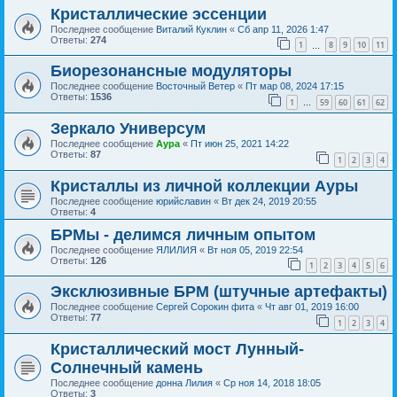
Кристаллические эссенции
Последнее сообщение
Виталий Куклин
«
Сб апр 11, 2026 1:47
Ответы:
274
1
8
9
10
11
…
Биорезонансные модуляторы
Последнее сообщение
Восточный Ветер
«
Пт мар 08, 2024 17:15
Ответы:
1536
1
59
60
61
62
…
Зеркало Универсум
Последнее сообщение
Аура
«
Пт июн 25, 2021 14:22
Ответы:
87
1
2
3
4
Кристаллы из личной коллекции Ауры
Последнее сообщение
юрийславин
«
Вт дек 24, 2019 20:55
Ответы:
4
БРМы - делимся личным опытом
Последнее сообщение
ЯЛИЛИЯ
«
Вт ноя 05, 2019 22:54
Ответы:
126
1
2
3
4
5
6
Эксклюзивные БРМ (штучные артефакты)
Последнее сообщение
Сергей Сорокин фита
«
Чт авг 01, 2019 16:00
Ответы:
77
1
2
3
4
Кристаллический мост Лунный-
Солнечный камень
Последнее сообщение
донна Лилия
«
Ср ноя 14, 2018 18:05
Ответы:
3