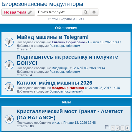
Биорезонансные модуляторы
Поиск
Расширенный пои
Новая тема
16 тем • Страница
1
из
1
Объявления
Майнд машины в Telegram!
Последнее сообщение
Евгений Борисович
«
Пн июн 16, 2025 13:47
Добавлено в форуме
Разговоры обо всем
Ответы:
1
Подпишитесь на рассылку и получите
БОНУС!
Последнее сообщение
ВладимирТ
«
Вс май 05, 2024 19:44
Добавлено в форуме
Разговоры обо всем
Ответы:
4
Каталог майнд машины 2026
Последнее сообщение
Владимир Никонов
«
Сб сен 23, 2017 14:40
Добавлено в форуме
Вопросы покупателей
Темы
Кристаллический мост Гранат - Аметист
(GA BALANCE)
Последнее сообщение
р.и.а.
«
Пн апр 13, 2026 12:48
Ответы:
88
1
2
3
4