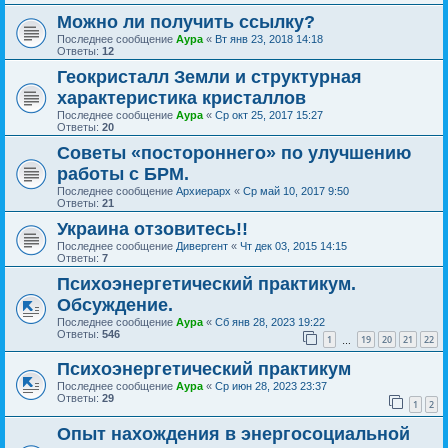
Можно ли получить ссылку?
Последнее сообщение
Аура
«
Вт янв 23, 2018 14:18
Ответы:
12
Геокристалл Земли и структурная
характеристика кристаллов
Последнее сообщение
Аура
«
Ср окт 25, 2017 15:27
Ответы:
20
Советы «постороннего» по улучшению
работы с БРМ.
Последнее сообщение
Архиерарх
«
Ср май 10, 2017 9:50
Ответы:
21
Украина отзовитесь!!
Последнее сообщение
Дивергент
«
Чт дек 03, 2015 14:15
Ответы:
7
Психоэнергетический практикум.
Обсуждение.
Последнее сообщение
Аура
«
Сб янв 28, 2023 19:22
Ответы:
546
1
19
20
21
22
…
Психоэнергетический практикум
Последнее сообщение
Аура
«
Ср июн 28, 2023 23:37
Ответы:
29
1
2
Опыт нахождения в энергосоциальной