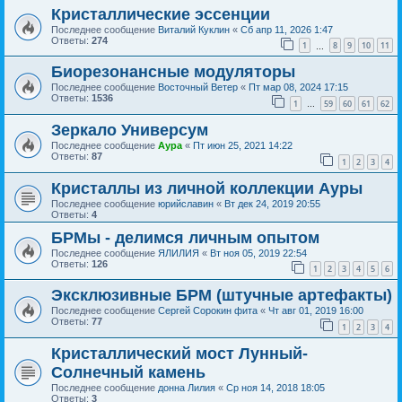
Кристаллические эссенции
Последнее сообщение
Виталий Куклин
«
Сб апр 11, 2026 1:47
Ответы:
274
1
8
9
10
11
…
Биорезонансные модуляторы
Последнее сообщение
Восточный Ветер
«
Пт мар 08, 2024 17:15
Ответы:
1536
1
59
60
61
62
…
Зеркало Универсум
Последнее сообщение
Аура
«
Пт июн 25, 2021 14:22
Ответы:
87
1
2
3
4
Кристаллы из личной коллекции Ауры
Последнее сообщение
юрийславин
«
Вт дек 24, 2019 20:55
Ответы:
4
БРМы - делимся личным опытом
Последнее сообщение
ЯЛИЛИЯ
«
Вт ноя 05, 2019 22:54
Ответы:
126
1
2
3
4
5
6
Эксклюзивные БРМ (штучные артефакты)
Последнее сообщение
Сергей Сорокин фита
«
Чт авг 01, 2019 16:00
Ответы:
77
1
2
3
4
Кристаллический мост Лунный-
Солнечный камень
Последнее сообщение
донна Лилия
«
Ср ноя 14, 2018 18:05
Ответы:
3