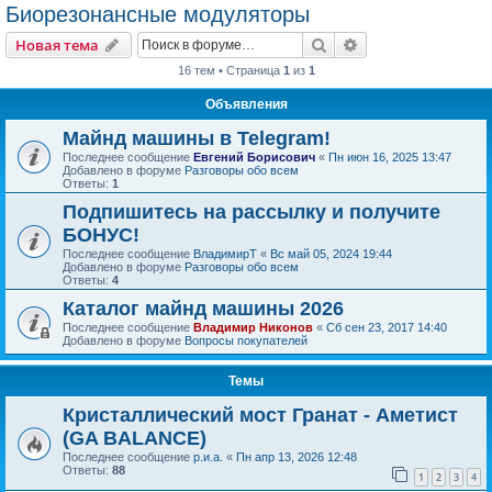
Биорезонансные модуляторы
Поиск
Расширенный пои
Новая тема
16 тем • Страница
1
из
1
Объявления
Майнд машины в Telegram!
Последнее сообщение
Евгений Борисович
«
Пн июн 16, 2025 13:47
Добавлено в форуме
Разговоры обо всем
Ответы:
1
Подпишитесь на рассылку и получите
БОНУС!
Последнее сообщение
ВладимирТ
«
Вс май 05, 2024 19:44
Добавлено в форуме
Разговоры обо всем
Ответы:
4
Каталог майнд машины 2026
Последнее сообщение
Владимир Никонов
«
Сб сен 23, 2017 14:40
Добавлено в форуме
Вопросы покупателей
Темы
Кристаллический мост Гранат - Аметист
(GA BALANCE)
Последнее сообщение
р.и.а.
«
Пн апр 13, 2026 12:48
Ответы:
88
1
2
3
4