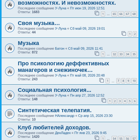
возможностях. И невозможностях.
Последнее сообщение
У-Луна
«
Пт июн 19, 2026 12:51
Ответы:
1683
1
65
66
67
68
…
Своя музыка…
Последнее сообщение
У-Луна
«
Сб май 09, 2026 19:01
Ответы:
44
1
2
Музыка
Последнее сообщение
Батон
«
Сб май 09, 2026 11:41
Ответы:
872
1
32
33
34
35
…
Про псикологию деффективных
манагеров и снежиночек…
Последнее сообщение
У-Луна
«
Пт май 08, 2026 20:48
Ответы:
243
1
7
8
9
10
…
Социальная психология...
Последнее сообщение
У-Луна
«
Пн апр 27, 2026 12:52
Ответы:
148
1
2
3
4
5
6
Синтетическая телепатия.
Последнее сообщение
НАлександр
«
Ср апр 15, 2026 23:30
Ответы:
10
Клуб любителей доходов.
Последнее сообщение
ДенЛаден
«
Пт янв 23, 2026 9:45
Ответы:
1420
1
54
55
56
57
…