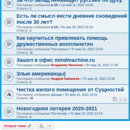
За что Запад ненавидит русских по духу.
Последнее сообщение
к-13
«
Ср май 11, 2022 14:50
Ответы:
1
Есть ли смысл вести дневник сновидений
после 30 лет?
Последнее сообщение
к-13
«
Пн апр 18, 2022 22:19
Ответы:
2
Как научиться привлекать помощь
дружественных инопланетян
Последнее сообщение
Россомаха
«
Чт мар 31, 2022 12:02
Ответы:
11
Зашел в офис mindmachine.ru
Последнее сообщение
Владимир Никонов
«
Вт мар 15, 2022 17:35
Злые американцы)
Последнее сообщение
Андрей Кабанков
«
Пт мар 11, 2022 22:06
Ответы:
2
Чистка жилого помещения от Сущностей
Последнее сообщение
Данада
«
Вт фев 15, 2022 16:51
Ответы:
39
1
2
Новогодняя лотерея 2020-2021
Последнее сообщение
Ростислав
«
Чт фев 10, 2022 14:19
Ответы:
6
Новая тема