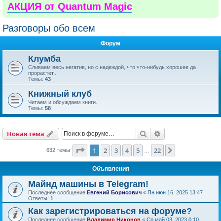
АКЦИЯ от Quantum Magic
Разговоры обо всем
Форум
Клумба
Сливаем весь негатив, но с надеждой, что что-нибудь хорошее да
прорастет...
Темы:
43
Книжный клуб
Читаем и обсуждаем книги.
Темы:
58
Поиск
Расширенный пои
Новая тема
Страница
1
из
22
1
2
3
4
5
22
След.
632 темы
…
Объявления
Майнд машины в Telegram!
Последнее сообщение
Евгений Борисович
«
Пн июн 16, 2025 13:47
Ответы:
1
Как зарегистрироваться на форуме?
Последнее сообщение
Владимир Никонов
«
Ср май 03, 2023 0:10