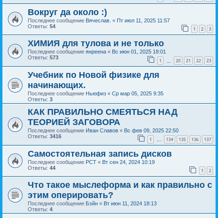
Вокруг да около :)
Последнее сообщение
Вячеслав.
«
Пт июл 11, 2025 11:57
Ответы:
54
1
2
3
ХИМИЯ для тулова и не только
Последнее сообщение
янреена
«
Вс июн 01, 2025 18:01
Ответы:
573
1
20
21
22
23
…
Учебник по Новой физике для
начинающих.
Последнее сообщение
Ньюфиз
«
Ср мар 05, 2025 9:35
Ответы:
3
КАК ПРАВИЛЬНО СМЕЯТЬСЯ НАД
ТЕОРИЕЙ ЗАГОВОРА
Последнее сообщение
Иван Славов
«
Вс фев 09, 2025 22:50
Ответы:
3416
1
134
135
136
137
…
Самостоятельная запись дисков
Последнее сообщение
РСТ
«
Вт сен 24, 2024 10:19
Ответы:
44
1
2
Что такое мыслеформа и как правильно с
этим оперировать?
Последнее сообщение
Бэйн
«
Вт июн 11, 2024 18:13
Ответы:
4