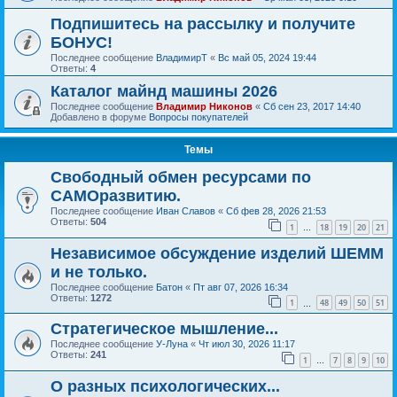
Подпишитесь на рассылку и получите
БОНУС!
Последнее сообщение
ВладимирТ
«
Вс май 05, 2024 19:44
Ответы:
4
Каталог майнд машины 2026
Последнее сообщение
Владимир Никонов
«
Сб сен 23, 2017 14:40
Добавлено в форуме
Вопросы покупателей
Темы
Свободный обмен ресурсами по
САМОразвитию.
Последнее сообщение
Иван Славов
«
Сб фев 28, 2026 21:53
Ответы:
504
1
18
19
20
21
…
Независимое обсуждение изделий ШЕММ
и не только.
Последнее сообщение
Батон
«
Пт авг 07, 2026 16:34
Ответы:
1272
1
48
49
50
51
…
Стратегическое мышление...
Последнее сообщение
У-Луна
«
Чт июл 30, 2026 11:17
Ответы:
241
1
7
8
9
10
…
О разных психологических...