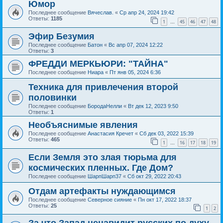
Юмор
Последнее сообщение
Вячеслав.
«
Ср апр 24, 2024 19:42
Ответы:
1185
1
45
46
47
48
…
Эфир Безумия
Последнее сообщение
Батон
«
Вс апр 07, 2024 12:22
Ответы:
3
ФРЕДДИ МЕРКЬЮРИ: "ТАЙНА"
Последнее сообщение
Ниара
«
Пт янв 05, 2024 6:36
Техника для привлечения второй
половинки
Последнее сообщение
БородаНелли
«
Вт дек 12, 2023 9:50
Ответы:
1
Необъяснимые явления
Последнее сообщение
Анастасия Кречет
«
Сб дек 03, 2022 15:39
Ответы:
465
1
16
17
18
19
…
Если Земля это злая тюрьма для
космических пленных. Где Дом?
Последнее сообщение
ШарпШарп37
«
Сб окт 29, 2022 20:43
Отдам артефакты нуждающимся
Последнее сообщение
Северное сияние
«
Пн окт 17, 2022 18:37
Ответы:
25
1
2