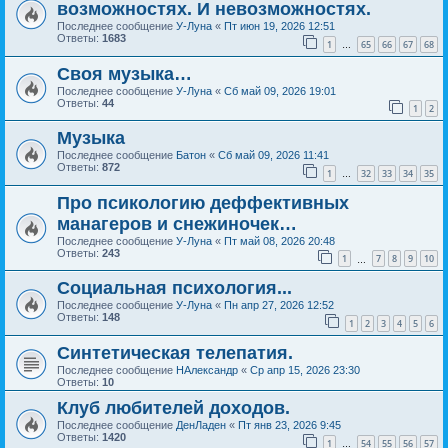
возможностях. И невозможностях.
Последнее сообщение
У-Луна
«
Пт июн 19, 2026 12:51
Ответы:
1683
1
65
66
67
68
…
Своя музыка…
Последнее сообщение
У-Луна
«
Сб май 09, 2026 19:01
Ответы:
44
1
2
Музыка
Последнее сообщение
Батон
«
Сб май 09, 2026 11:41
Ответы:
872
1
32
33
34
35
…
Про псикологию деффективных
манагеров и снежиночек…
Последнее сообщение
У-Луна
«
Пт май 08, 2026 20:48
Ответы:
243
1
7
8
9
10
…
Социальная психология...
Последнее сообщение
У-Луна
«
Пн апр 27, 2026 12:52
Ответы:
148
1
2
3
4
5
6
Синтетическая телепатия.
Последнее сообщение
НАлександр
«
Ср апр 15, 2026 23:30
Ответы:
10
Клуб любителей доходов.
Последнее сообщение
ДенЛаден
«
Пт янв 23, 2026 9:45
Ответы:
1420
1
54
55
56
57
…