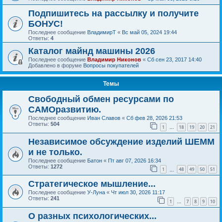
Подпишитесь на рассылку и получите
БОНУС!
Последнее сообщение
ВладимирТ
«
Вс май 05, 2024 19:44
Ответы:
4
Каталог майнд машины 2026
Последнее сообщение
Владимир Никонов
«
Сб сен 23, 2017 14:40
Добавлено в форуме
Вопросы покупателей
Темы
Свободный обмен ресурсами по
САМОразвитию.
Последнее сообщение
Иван Славов
«
Сб фев 28, 2026 21:53
Ответы:
504
1
18
19
20
21
…
Независимое обсуждение изделий ШЕММ
и не только.
Последнее сообщение
Батон
«
Пт авг 07, 2026 16:34
Ответы:
1272
1
48
49
50
51
…
Стратегическое мышление...
Последнее сообщение
У-Луна
«
Чт июл 30, 2026 11:17
Ответы:
241
1
7
8
9
10
…
О разных психологических...