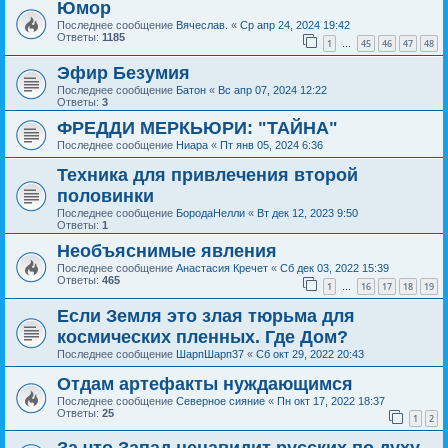
Юмор
Последнее сообщение
Вячеслав.
«
Ср апр 24, 2024 19:42
Ответы:
1185
1
45
46
47
48
…
Эфир Безумия
Последнее сообщение
Батон
«
Вс апр 07, 2024 12:22
Ответы:
3
ФРЕДДИ МЕРКЬЮРИ: "ТАЙНА"
Последнее сообщение
Ниара
«
Пт янв 05, 2024 6:36
Техника для привлечения второй
половинки
Последнее сообщение
БородаНелли
«
Вт дек 12, 2023 9:50
Ответы:
1
Необъяснимые явления
Последнее сообщение
Анастасия Кречет
«
Сб дек 03, 2022 15:39
Ответы:
465
1
16
17
18
19
…
Если Земля это злая тюрьма для
космических пленных. Где Дом?
Последнее сообщение
ШарпШарп37
«
Сб окт 29, 2022 20:43
Отдам артефакты нуждающимся
Последнее сообщение
Северное сияние
«
Пн окт 17, 2022 18:37
Ответы:
25
1
2