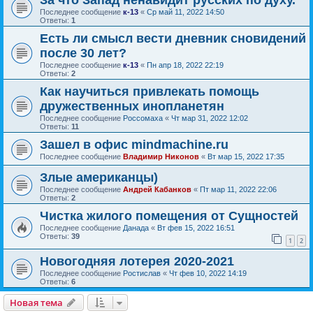
За что Запад ненавидит русских по духу.
Последнее сообщение
к-13
«
Ср май 11, 2022 14:50
Ответы:
1
Есть ли смысл вести дневник сновидений
после 30 лет?
Последнее сообщение
к-13
«
Пн апр 18, 2022 22:19
Ответы:
2
Как научиться привлекать помощь
дружественных инопланетян
Последнее сообщение
Россомаха
«
Чт мар 31, 2022 12:02
Ответы:
11
Зашел в офис mindmachine.ru
Последнее сообщение
Владимир Никонов
«
Вт мар 15, 2022 17:35
Злые американцы)
Последнее сообщение
Андрей Кабанков
«
Пт мар 11, 2022 22:06
Ответы:
2
Чистка жилого помещения от Сущностей
Последнее сообщение
Данада
«
Вт фев 15, 2022 16:51
Ответы:
39
1
2
Новогодняя лотерея 2020-2021
Последнее сообщение
Ростислав
«
Чт фев 10, 2022 14:19
Ответы:
6
Новая тема