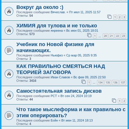
Вокруг да около :)
Последнее сообщение
Вячеслав.
«
Пт июл 11, 2025 11:57
Ответы:
54
1
2
3
ХИМИЯ для тулова и не только
Последнее сообщение
янреена
«
Вс июн 01, 2025 18:01
Ответы:
573
1
20
21
22
23
…
Учебник по Новой физике для
начинающих.
Последнее сообщение
Ньюфиз
«
Ср мар 05, 2025 9:35
Ответы:
3
КАК ПРАВИЛЬНО СМЕЯТЬСЯ НАД
ТЕОРИЕЙ ЗАГОВОРА
Последнее сообщение
Иван Славов
«
Вс фев 09, 2025 22:50
Ответы:
3416
1
134
135
136
137
…
Самостоятельная запись дисков
Последнее сообщение
РСТ
«
Вт сен 24, 2024 10:19
Ответы:
44
1
2
Что такое мыслеформа и как правильно с
этим оперировать?
Последнее сообщение
Бэйн
«
Вт июн 11, 2024 18:13
Ответы:
4