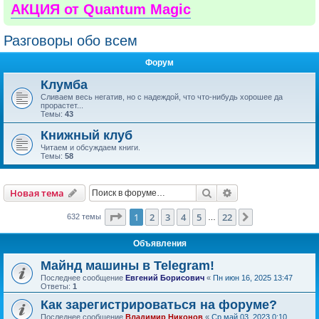
АКЦИЯ от Quantum Magic
Разговоры обо всем
Форум
Клумба
Сливаем весь негатив, но с надеждой, что что-нибудь хорошее да
прорастет...
Темы:
43
Книжный клуб
Читаем и обсуждаем книги.
Темы:
58
Поиск
Расширенный пои
Новая тема
Страница
1
из
22
1
2
3
4
5
22
След.
632 темы
…
Объявления
Майнд машины в Telegram!
Последнее сообщение
Евгений Борисович
«
Пн июн 16, 2025 13:47
Ответы:
1
Как зарегистрироваться на форуме?
Последнее сообщение
Владимир Никонов
«
Ср май 03, 2023 0:10