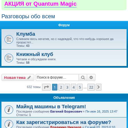
АКЦИЯ от Quantum Magic
Разговоры обо всем
Форум
Клумба
Сливаем весь негатив, но с надеждой, что что-нибудь хорошее да
прорастет...
Темы:
43
Книжный клуб
Читаем и обсуждаем книги.
Темы:
58
Поиск
Расширенный пои
Новая тема
Страница
1
из
22
1
2
3
4
5
22
След.
632 темы
…
Объявления
Майнд машины в Telegram!
Последнее сообщение
Евгений Борисович
«
Пн июн 16, 2025 13:47
Ответы:
1
Как зарегистрироваться на форуме?
Последнее сообщение
Владимир Никонов
«
Ср май 03, 2023 0:10