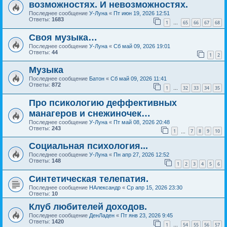
возможностях. И невозможностях.
Последнее сообщение
У-Луна
«
Пт июн 19, 2026 12:51
Ответы:
1683
1
65
66
67
68
…
Своя музыка…
Последнее сообщение
У-Луна
«
Сб май 09, 2026 19:01
Ответы:
44
1
2
Музыка
Последнее сообщение
Батон
«
Сб май 09, 2026 11:41
Ответы:
872
1
32
33
34
35
…
Про псикологию деффективных
манагеров и снежиночек…
Последнее сообщение
У-Луна
«
Пт май 08, 2026 20:48
Ответы:
243
1
7
8
9
10
…
Социальная психология...
Последнее сообщение
У-Луна
«
Пн апр 27, 2026 12:52
Ответы:
148
1
2
3
4
5
6
Синтетическая телепатия.
Последнее сообщение
НАлександр
«
Ср апр 15, 2026 23:30
Ответы:
10
Клуб любителей доходов.
Последнее сообщение
ДенЛаден
«
Пт янв 23, 2026 9:45
Ответы:
1420
1
54
55
56
57
…