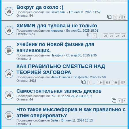
Вокруг да около :)
Последнее сообщение
Вячеслав.
«
Пт июл 11, 2025 11:57
Ответы:
54
1
2
3
ХИМИЯ для тулова и не только
Последнее сообщение
янреена
«
Вс июн 01, 2025 18:01
Ответы:
573
1
20
21
22
23
…
Учебник по Новой физике для
начинающих.
Последнее сообщение
Ньюфиз
«
Ср мар 05, 2025 9:35
Ответы:
3
КАК ПРАВИЛЬНО СМЕЯТЬСЯ НАД
ТЕОРИЕЙ ЗАГОВОРА
Последнее сообщение
Иван Славов
«
Вс фев 09, 2025 22:50
Ответы:
3416
1
134
135
136
137
…
Самостоятельная запись дисков
Последнее сообщение
РСТ
«
Вт сен 24, 2024 10:19
Ответы:
44
1
2
Что такое мыслеформа и как правильно с
этим оперировать?
Последнее сообщение
Бэйн
«
Вт июн 11, 2024 18:13
Ответы:
4