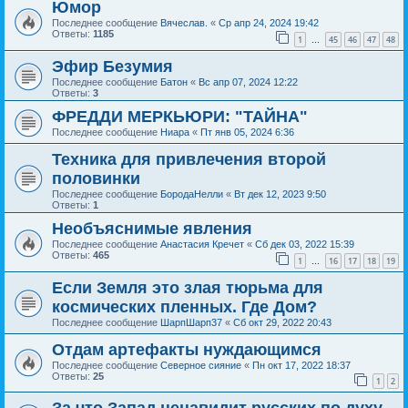
Юмор
Последнее сообщение
Вячеслав.
«
Ср апр 24, 2024 19:42
Ответы:
1185
1
45
46
47
48
…
Эфир Безумия
Последнее сообщение
Батон
«
Вс апр 07, 2024 12:22
Ответы:
3
ФРЕДДИ МЕРКЬЮРИ: "ТАЙНА"
Последнее сообщение
Ниара
«
Пт янв 05, 2024 6:36
Техника для привлечения второй
половинки
Последнее сообщение
БородаНелли
«
Вт дек 12, 2023 9:50
Ответы:
1
Необъяснимые явления
Последнее сообщение
Анастасия Кречет
«
Сб дек 03, 2022 15:39
Ответы:
465
1
16
17
18
19
…
Если Земля это злая тюрьма для
космических пленных. Где Дом?
Последнее сообщение
ШарпШарп37
«
Сб окт 29, 2022 20:43
Отдам артефакты нуждающимся
Последнее сообщение
Северное сияние
«
Пн окт 17, 2022 18:37
Ответы:
25
1
2