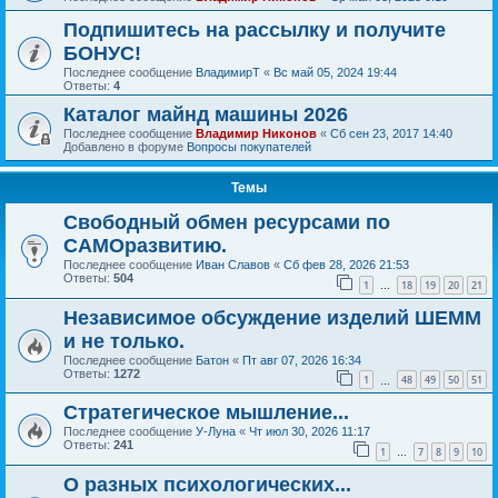
Подпишитесь на рассылку и получите
БОНУС!
Последнее сообщение
ВладимирТ
«
Вс май 05, 2024 19:44
Ответы:
4
Каталог майнд машины 2026
Последнее сообщение
Владимир Никонов
«
Сб сен 23, 2017 14:40
Добавлено в форуме
Вопросы покупателей
Темы
Свободный обмен ресурсами по
САМОразвитию.
Последнее сообщение
Иван Славов
«
Сб фев 28, 2026 21:53
Ответы:
504
1
18
19
20
21
…
Независимое обсуждение изделий ШЕММ
и не только.
Последнее сообщение
Батон
«
Пт авг 07, 2026 16:34
Ответы:
1272
1
48
49
50
51
…
Стратегическое мышление...
Последнее сообщение
У-Луна
«
Чт июл 30, 2026 11:17
Ответы:
241
1
7
8
9
10
…
О разных психологических...