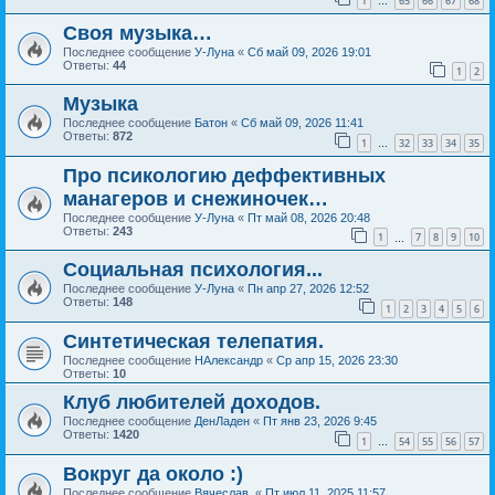
1
65
66
67
68
…
Своя музыка…
Последнее сообщение
У-Луна
«
Сб май 09, 2026 19:01
Ответы:
44
1
2
Музыка
Последнее сообщение
Батон
«
Сб май 09, 2026 11:41
Ответы:
872
1
32
33
34
35
…
Про псикологию деффективных
манагеров и снежиночек…
Последнее сообщение
У-Луна
«
Пт май 08, 2026 20:48
Ответы:
243
1
7
8
9
10
…
Социальная психология...
Последнее сообщение
У-Луна
«
Пн апр 27, 2026 12:52
Ответы:
148
1
2
3
4
5
6
Синтетическая телепатия.
Последнее сообщение
НАлександр
«
Ср апр 15, 2026 23:30
Ответы:
10
Клуб любителей доходов.
Последнее сообщение
ДенЛаден
«
Пт янв 23, 2026 9:45
Ответы:
1420
1
54
55
56
57
…
Вокруг да около :)
Последнее сообщение
Вячеслав.
«
Пт июл 11, 2025 11:57