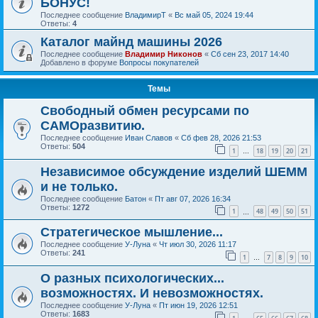
БОНУС!
Последнее сообщение
ВладимирТ
«
Вс май 05, 2024 19:44
Ответы:
4
Каталог майнд машины 2026
Последнее сообщение
Владимир Никонов
«
Сб сен 23, 2017 14:40
Добавлено в форуме
Вопросы покупателей
Темы
Свободный обмен ресурсами по
САМОразвитию.
Последнее сообщение
Иван Славов
«
Сб фев 28, 2026 21:53
Ответы:
504
1
18
19
20
21
…
Независимое обсуждение изделий ШЕММ
и не только.
Последнее сообщение
Батон
«
Пт авг 07, 2026 16:34
Ответы:
1272
1
48
49
50
51
…
Стратегическое мышление...
Последнее сообщение
У-Луна
«
Чт июл 30, 2026 11:17
Ответы:
241
1
7
8
9
10
…
О разных психологических...
возможностях. И невозможностях.
Последнее сообщение
У-Луна
«
Пт июн 19, 2026 12:51
Ответы:
1683