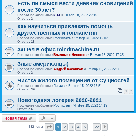
Есть ли смысл вести дневник сновидений
после 30 лет?
Последнее сообщение
к-13
«
Пн апр 18, 2022 22:19
Ответы:
2
Как научиться привлекать помощь
дружественных инопланетян
Последнее сообщение
Россомаха
«
Чт мар 31, 2022 12:02
Ответы:
11
Зашел в офис mindmachine.ru
Последнее сообщение
Владимир Никонов
«
Вт мар 15, 2022 17:35
Злые американцы)
Последнее сообщение
Андрей Кабанков
«
Пт мар 11, 2022 22:06
Ответы:
2
Чистка жилого помещения от Сущностей
Последнее сообщение
Данада
«
Вт фев 15, 2022 16:51
Ответы:
39
1
2
Новогодняя лотерея 2020-2021
Последнее сообщение
Ростислав
«
Чт фев 10, 2022 14:19
Ответы:
6
Новая тема
Страница
1
из
22
1
2
3
4
5
22
След.
632 темы
…