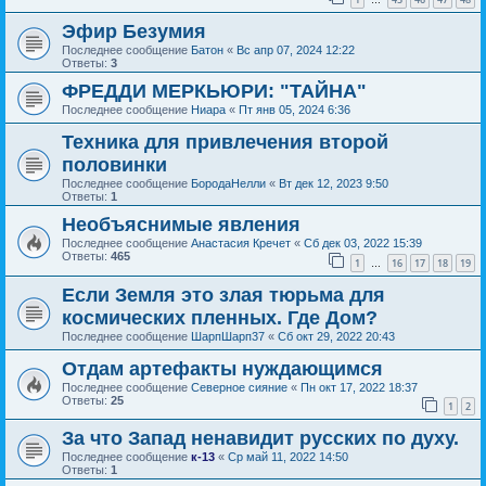
…
Эфир Безумия
Последнее сообщение
Батон
«
Вс апр 07, 2024 12:22
Ответы:
3
ФРЕДДИ МЕРКЬЮРИ: "ТАЙНА"
Последнее сообщение
Ниара
«
Пт янв 05, 2024 6:36
Техника для привлечения второй
половинки
Последнее сообщение
БородаНелли
«
Вт дек 12, 2023 9:50
Ответы:
1
Необъяснимые явления
Последнее сообщение
Анастасия Кречет
«
Сб дек 03, 2022 15:39
Ответы:
465
1
16
17
18
19
…
Если Земля это злая тюрьма для
космических пленных. Где Дом?
Последнее сообщение
ШарпШарп37
«
Сб окт 29, 2022 20:43
Отдам артефакты нуждающимся
Последнее сообщение
Северное сияние
«
Пн окт 17, 2022 18:37
Ответы:
25
1
2
За что Запад ненавидит русских по духу.
Последнее сообщение
к-13
«
Ср май 11, 2022 14:50
Ответы:
1