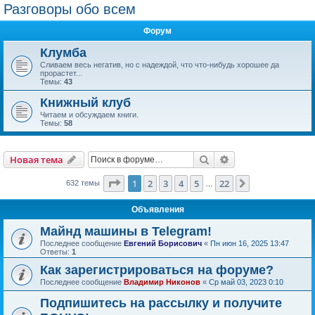
Разговоры обо всем
Форум
Клумба
Сливаем весь негатив, но с надеждой, что что-нибудь хорошее да
прорастет...
Темы:
43
Книжный клуб
Читаем и обсуждаем книги.
Темы:
58
Поиск
Расширенный пои
Новая тема
Страница
1
из
22
1
2
3
4
5
22
След.
632 темы
…
Объявления
Майнд машины в Telegram!
Последнее сообщение
Евгений Борисович
«
Пн июн 16, 2025 13:47
Ответы:
1
Как зарегистрироваться на форуме?
Последнее сообщение
Владимир Никонов
«
Ср май 03, 2023 0:10
Подпишитесь на рассылку и получите