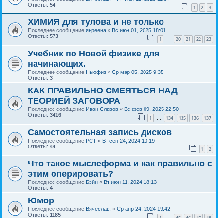
Ответы:
54
1
2
3
ХИМИЯ для тулова и не только
Последнее сообщение
янреена
«
Вс июн 01, 2025 18:01
Ответы:
573
1
20
21
22
23
…
Учебник по Новой физике для
начинающих.
Последнее сообщение
Ньюфиз
«
Ср мар 05, 2025 9:35
Ответы:
3
КАК ПРАВИЛЬНО СМЕЯТЬСЯ НАД
ТЕОРИЕЙ ЗАГОВОРА
Последнее сообщение
Иван Славов
«
Вс фев 09, 2025 22:50
Ответы:
3416
1
134
135
136
137
…
Самостоятельная запись дисков
Последнее сообщение
РСТ
«
Вт сен 24, 2024 10:19
Ответы:
44
1
2
Что такое мыслеформа и как правильно с
этим оперировать?
Последнее сообщение
Бэйн
«
Вт июн 11, 2024 18:13
Ответы:
4
Юмор
Последнее сообщение
Вячеслав.
«
Ср апр 24, 2024 19:42
Ответы:
1185
1
45
46
47
48