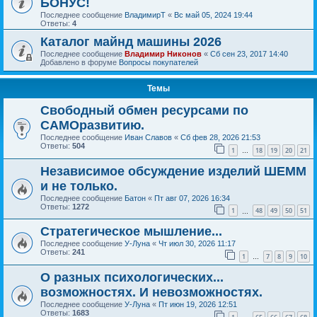
БОНУС!
Последнее сообщение
ВладимирТ
«
Вс май 05, 2024 19:44
Ответы:
4
Каталог майнд машины 2026
Последнее сообщение
Владимир Никонов
«
Сб сен 23, 2017 14:40
Добавлено в форуме
Вопросы покупателей
Темы
Свободный обмен ресурсами по
САМОразвитию.
Последнее сообщение
Иван Славов
«
Сб фев 28, 2026 21:53
Ответы:
504
1
18
19
20
21
…
Независимое обсуждение изделий ШЕММ
и не только.
Последнее сообщение
Батон
«
Пт авг 07, 2026 16:34
Ответы:
1272
1
48
49
50
51
…
Стратегическое мышление...
Последнее сообщение
У-Луна
«
Чт июл 30, 2026 11:17
Ответы:
241
1
7
8
9
10
…
О разных психологических...
возможностях. И невозможностях.
Последнее сообщение
У-Луна
«
Пт июн 19, 2026 12:51
Ответы:
1683