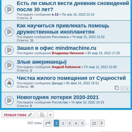
Есть ли смысл вести дневник сновидений
после 30 лет?
Последнее сообщение
к-13
«
Пн апр 18, 2022 22:19
Ответы:
2
Как научиться привлекать помощь
дружественных инопланетян
Последнее сообщение
Россомаха
«
Чт мар 31, 2022 12:02
Ответы:
11
Зашел в офис mindmachine.ru
Последнее сообщение
Владимир Никонов
«
Вт мар 15, 2022 17:35
Злые американцы)
Последнее сообщение
Андрей Кабанков
«
Пт мар 11, 2022 22:06
Ответы:
2
Чистка жилого помещения от Сущностей
Последнее сообщение
Данада
«
Вт фев 15, 2022 16:51
Ответы:
39
1
2
Новогодняя лотерея 2020-2021
Последнее сообщение
Ростислав
«
Чт фев 10, 2022 14:19
Ответы:
6
Новая тема
Страница
1
из
22
1
2
3
4
5
22
След.
632 темы
…