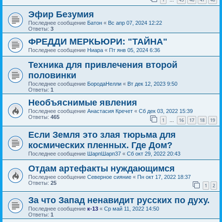
…
Эфир Безумия
Последнее сообщение
Батон
«
Вс апр 07, 2024 12:22
Ответы:
3
ФРЕДДИ МЕРКЬЮРИ: "ТАЙНА"
Последнее сообщение
Ниара
«
Пт янв 05, 2024 6:36
Техника для привлечения второй
половинки
Последнее сообщение
БородаНелли
«
Вт дек 12, 2023 9:50
Ответы:
1
Необъяснимые явления
Последнее сообщение
Анастасия Кречет
«
Сб дек 03, 2022 15:39
Ответы:
465
1
16
17
18
19
…
Если Земля это злая тюрьма для
космических пленных. Где Дом?
Последнее сообщение
ШарпШарп37
«
Сб окт 29, 2022 20:43
Отдам артефакты нуждающимся
Последнее сообщение
Северное сияние
«
Пн окт 17, 2022 18:37
Ответы:
25
1
2
За что Запад ненавидит русских по духу.
Последнее сообщение
к-13
«
Ср май 11, 2022 14:50
Ответы:
1