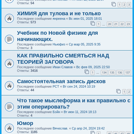
Ответы:
54
1
2
3
ХИМИЯ для тулова и не только
Последнее сообщение
янреена
«
Вс июн 01, 2025 18:01
Ответы:
573
1
20
21
22
23
…
Учебник по Новой физике для
начинающих.
Последнее сообщение
Ньюфиз
«
Ср мар 05, 2025 9:35
Ответы:
3
КАК ПРАВИЛЬНО СМЕЯТЬСЯ НАД
ТЕОРИЕЙ ЗАГОВОРА
Последнее сообщение
Иван Славов
«
Вс фев 09, 2025 22:50
Ответы:
3416
1
134
135
136
137
…
Самостоятельная запись дисков
Последнее сообщение
РСТ
«
Вт сен 24, 2024 10:19
Ответы:
44
1
2
Что такое мыслеформа и как правильно с
этим оперировать?
Последнее сообщение
Бэйн
«
Вт июн 11, 2024 18:13
Ответы:
4
Юмор
Последнее сообщение
Вячеслав.
«
Ср апр 24, 2024 19:42
Ответы:
1185
1
45
46
47
48