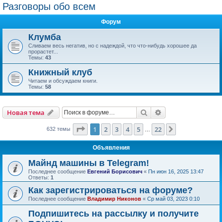
Разговоры обо всем
Форум
Клумба
Сливаем весь негатив, но с надеждой, что что-нибудь хорошее да
прорастет...
Темы:
43
Книжный клуб
Читаем и обсуждаем книги.
Темы:
58
Поиск
Расширенный пои
Новая тема
Страница
1
из
22
1
2
3
4
5
22
След.
632 темы
…
Объявления
Майнд машины в Telegram!
Последнее сообщение
Евгений Борисович
«
Пн июн 16, 2025 13:47
Ответы:
1
Как зарегистрироваться на форуме?
Последнее сообщение
Владимир Никонов
«
Ср май 03, 2023 0:10
Подпишитесь на рассылку и получите