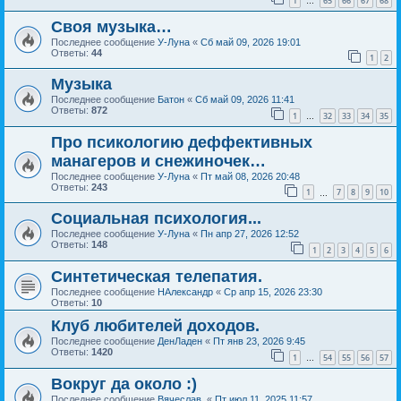
1
65
66
67
68
…
Своя музыка…
Последнее сообщение
У-Луна
«
Сб май 09, 2026 19:01
Ответы:
44
1
2
Музыка
Последнее сообщение
Батон
«
Сб май 09, 2026 11:41
Ответы:
872
1
32
33
34
35
…
Про псикологию деффективных
манагеров и снежиночек…
Последнее сообщение
У-Луна
«
Пт май 08, 2026 20:48
Ответы:
243
1
7
8
9
10
…
Социальная психология...
Последнее сообщение
У-Луна
«
Пн апр 27, 2026 12:52
Ответы:
148
1
2
3
4
5
6
Синтетическая телепатия.
Последнее сообщение
НАлександр
«
Ср апр 15, 2026 23:30
Ответы:
10
Клуб любителей доходов.
Последнее сообщение
ДенЛаден
«
Пт янв 23, 2026 9:45
Ответы:
1420
1
54
55
56
57
…
Вокруг да около :)
Последнее сообщение
Вячеслав.
«
Пт июл 11, 2025 11:57