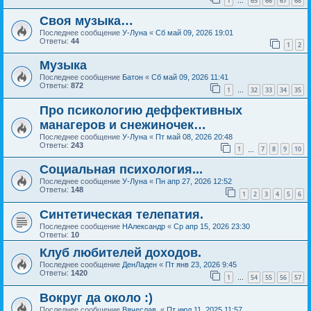
1
65
66
67
68
…
Своя музыка…
Последнее сообщение
У-Луна
«
Сб май 09, 2026 19:01
Ответы:
44
1
2
Музыка
Последнее сообщение
Батон
«
Сб май 09, 2026 11:41
Ответы:
872
1
32
33
34
35
…
Про псикологию деффективных
манагеров и снежиночек…
Последнее сообщение
У-Луна
«
Пт май 08, 2026 20:48
Ответы:
243
1
7
8
9
10
…
Социальная психология...
Последнее сообщение
У-Луна
«
Пн апр 27, 2026 12:52
Ответы:
148
1
2
3
4
5
6
Синтетическая телепатия.
Последнее сообщение
НАлександр
«
Ср апр 15, 2026 23:30
Ответы:
10
Клуб любителей доходов.
Последнее сообщение
ДенЛаден
«
Пт янв 23, 2026 9:45
Ответы:
1420
1
54
55
56
57
…
Вокруг да около :)
Последнее сообщение
Вячеслав.
«
Пт июл 11, 2025 11:57