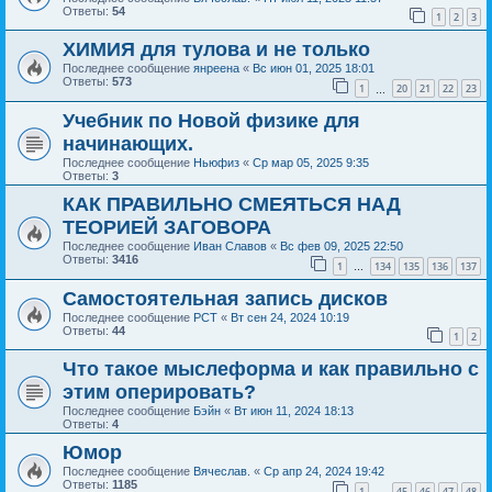
Ответы:
54
1
2
3
ХИМИЯ для тулова и не только
Последнее сообщение
янреена
«
Вс июн 01, 2025 18:01
Ответы:
573
1
20
21
22
23
…
Учебник по Новой физике для
начинающих.
Последнее сообщение
Ньюфиз
«
Ср мар 05, 2025 9:35
Ответы:
3
КАК ПРАВИЛЬНО СМЕЯТЬСЯ НАД
ТЕОРИЕЙ ЗАГОВОРА
Последнее сообщение
Иван Славов
«
Вс фев 09, 2025 22:50
Ответы:
3416
1
134
135
136
137
…
Самостоятельная запись дисков
Последнее сообщение
РСТ
«
Вт сен 24, 2024 10:19
Ответы:
44
1
2
Что такое мыслеформа и как правильно с
этим оперировать?
Последнее сообщение
Бэйн
«
Вт июн 11, 2024 18:13
Ответы:
4
Юмор
Последнее сообщение
Вячеслав.
«
Ср апр 24, 2024 19:42
Ответы:
1185
1
45
46
47
48