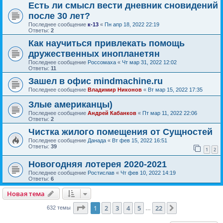
Есть ли смысл вести дневник сновидений
после 30 лет?
Последнее сообщение
к-13
«
Пн апр 18, 2022 22:19
Ответы:
2
Как научиться привлекать помощь
дружественных инопланетян
Последнее сообщение
Россомаха
«
Чт мар 31, 2022 12:02
Ответы:
11
Зашел в офис mindmachine.ru
Последнее сообщение
Владимир Никонов
«
Вт мар 15, 2022 17:35
Злые американцы)
Последнее сообщение
Андрей Кабанков
«
Пт мар 11, 2022 22:06
Ответы:
2
Чистка жилого помещения от Сущностей
Последнее сообщение
Данада
«
Вт фев 15, 2022 16:51
Ответы:
39
1
2
Новогодняя лотерея 2020-2021
Последнее сообщение
Ростислав
«
Чт фев 10, 2022 14:19
Ответы:
6
Новая тема
Страница
1
из
22
1
2
3
4
5
22
След.
632 темы
…