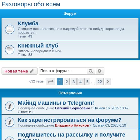
Разговоры обо всем
Форум
Клумба
Сливаем весь негатив, но с надеждой, что что-нибудь хорошее да
прорастет...
Темы:
43
Книжный клуб
Читаем и обсуждаем книги.
Темы:
58
Поиск
Расширенный пои
Новая тема
Страница
1
из
22
1
2
3
4
5
22
След.
632 темы
…
Объявления
Майнд машины в Telegram!
Последнее сообщение
Евгений Борисович
«
Пн июн 16, 2025 13:47
Ответы:
1
Как зарегистрироваться на форуме?
Последнее сообщение
Владимир Никонов
«
Ср май 03, 2023 0:10
Подпишитесь на рассылку и получите