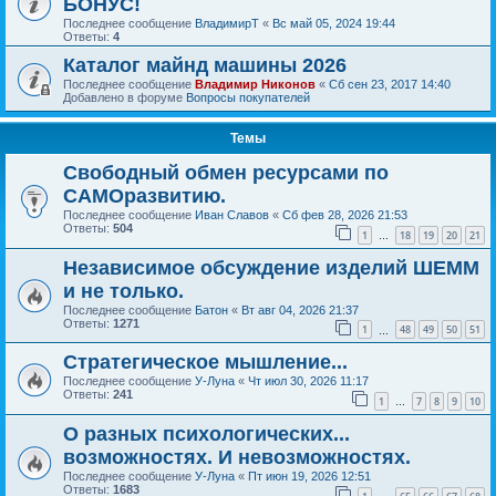
БОНУС!
Последнее сообщение
ВладимирТ
«
Вс май 05, 2024 19:44
Ответы:
4
Каталог майнд машины 2026
Последнее сообщение
Владимир Никонов
«
Сб сен 23, 2017 14:40
Добавлено в форуме
Вопросы покупателей
Темы
Свободный обмен ресурсами по
САМОразвитию.
Последнее сообщение
Иван Славов
«
Сб фев 28, 2026 21:53
Ответы:
504
1
18
19
20
21
…
Независимое обсуждение изделий ШЕММ
и не только.
Последнее сообщение
Батон
«
Вт авг 04, 2026 21:37
Ответы:
1271
1
48
49
50
51
…
Стратегическое мышление...
Последнее сообщение
У-Луна
«
Чт июл 30, 2026 11:17
Ответы:
241
1
7
8
9
10
…
О разных психологических...
возможностях. И невозможностях.
Последнее сообщение
У-Луна
«
Пт июн 19, 2026 12:51
Ответы:
1683