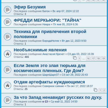
…
Эфир Безумия
Последнее сообщение
Батон
«
Вс апр 07, 2024 12:22
Ответы:
3
ФРЕДДИ МЕРКЬЮРИ: "ТАЙНА"
Последнее сообщение
Ниара
«
Пт янв 05, 2024 6:36
Техника для привлечения второй
половинки
Последнее сообщение
БородаНелли
«
Вт дек 12, 2023 9:50
Ответы:
1
Необъяснимые явления
Последнее сообщение
Анастасия Кречет
«
Сб дек 03, 2022 15:39
Ответы:
465
1
16
17
18
19
…
Если Земля это злая тюрьма для
космических пленных. Где Дом?
Последнее сообщение
ШарпШарп37
«
Сб окт 29, 2022 20:43
Отдам артефакты нуждающимся
Последнее сообщение
Северное сияние
«
Пн окт 17, 2022 18:37
Ответы:
25
1
2
За что Запад ненавидит русских по духу.
Последнее сообщение
к-13
«
Ср май 11, 2022 14:50
Ответы:
1