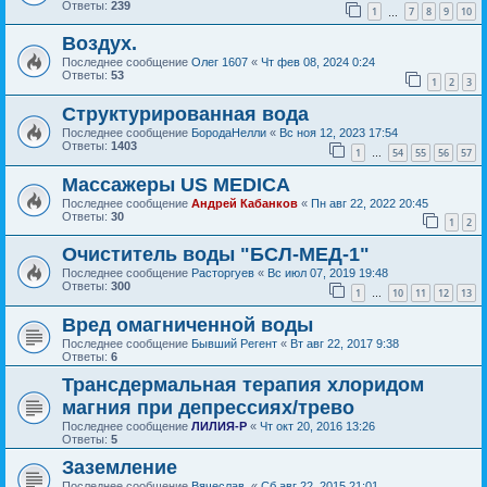
Ответы:
239
1
7
8
9
10
…
Воздух.
Последнее сообщение
Олег 1607
«
Чт фев 08, 2024 0:24
Ответы:
53
1
2
3
Структурированная вода
Последнее сообщение
БородаНелли
«
Вс ноя 12, 2023 17:54
Ответы:
1403
1
54
55
56
57
…
Массажеры US MEDICA
Последнее сообщение
Андрей Кабанков
«
Пн авг 22, 2022 20:45
Ответы:
30
1
2
Очиститель воды "БСЛ-МЕД-1"
Последнее сообщение
Расторгуев
«
Вс июл 07, 2019 19:48
Ответы:
300
1
10
11
12
13
…
Вред омагниченной воды
Последнее сообщение
Бывший Регент
«
Вт авг 22, 2017 9:38
Ответы:
6
Трансдермальная терапия хлоридом
магния при депрессиях/трево
Последнее сообщение
ЛИЛИЯ-Р
«
Чт окт 20, 2016 13:26
Ответы:
5
Заземление
Последнее сообщение
Вячеслав.
«
Сб авг 22, 2015 21:01