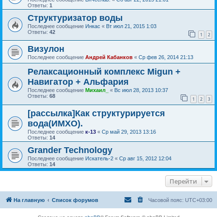
Ответы:
1
Структуризатор воды
Последнее сообщение
Инкас
«
Вт июл 21, 2015 1:03
Ответы:
42
1
2
Визулон
Последнее сообщение
Андрей Кабанков
«
Ср фев 26, 2014 21:13
Релаксационный комплекс Migun +
Навигатор + Альфария
Последнее сообщение
Михаил_
«
Вс июл 28, 2013 10:37
Ответы:
68
1
2
3
[рассылка]Как структурируется
вода(ИМХО).
Последнее сообщение
к-13
«
Ср май 29, 2013 13:16
Ответы:
14
Grander Technology
Последнее сообщение
Искатель-2
«
Ср авг 15, 2012 12:04
Ответы:
14
Перейти
На главную
Список форумов
Часовой пояс:
UTC+03:00