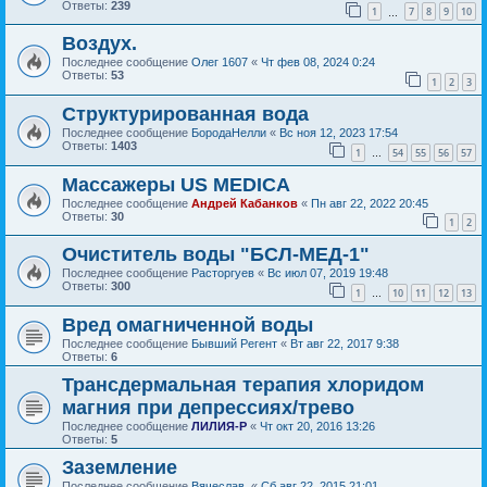
Ответы:
239
1
7
8
9
10
…
Воздух.
Последнее сообщение
Олег 1607
«
Чт фев 08, 2024 0:24
Ответы:
53
1
2
3
Структурированная вода
Последнее сообщение
БородаНелли
«
Вс ноя 12, 2023 17:54
Ответы:
1403
1
54
55
56
57
…
Массажеры US MEDICA
Последнее сообщение
Андрей Кабанков
«
Пн авг 22, 2022 20:45
Ответы:
30
1
2
Очиститель воды "БСЛ-МЕД-1"
Последнее сообщение
Расторгуев
«
Вс июл 07, 2019 19:48
Ответы:
300
1
10
11
12
13
…
Вред омагниченной воды
Последнее сообщение
Бывший Регент
«
Вт авг 22, 2017 9:38
Ответы:
6
Трансдермальная терапия хлоридом
магния при депрессиях/трево
Последнее сообщение
ЛИЛИЯ-Р
«
Чт окт 20, 2016 13:26
Ответы:
5
Заземление
Последнее сообщение
Вячеслав.
«
Сб авг 22, 2015 21:01