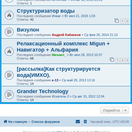
Ответы:
1
Структуризатор воды
Последнее сообщение
Инкас
«
Вт июл 21, 2015 1:03
Ответы:
42
1
2
Визулон
Последнее сообщение
Андрей Кабанков
«
Ср фев 26, 2014 21:13
Релаксационный комплекс Migun +
Навигатор + Альфария
Последнее сообщение
Михаил_
«
Вс июл 28, 2013 10:37
Ответы:
68
1
2
3
[рассылка]Как структурируется
вода(ИМХО).
Последнее сообщение
к-13
«
Ср май 29, 2013 13:16
Ответы:
14
Grander Technology
Последнее сообщение
Искатель-2
«
Ср авг 15, 2012 12:04
Ответы:
14
Перейти
На главную
Список форумов
Часовой пояс:
UTC+03:00