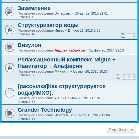
Заземление
Последнее сообщение
Вячеслав.
«
Сб авг 22, 2015 21:01
Ответы:
1
Структуризатор воды
Последнее сообщение
Инкас
«
Вт июл 21, 2015 1:03
Ответы:
42
1
2
Визулон
Последнее сообщение
Андрей Кабанков
«
Ср фев 26, 2014 21:13
Релаксационный комплекс Migun +
Навигатор + Альфария
Последнее сообщение
Михаил_
«
Вс июл 28, 2013 10:37
Ответы:
68
1
2
3
[рассылка]Как структурируется
вода(ИМХО).
Последнее сообщение
к-13
«
Ср май 29, 2013 13:16
Ответы:
14
Grander Technology
Последнее сообщение
Искатель-2
«
Ср авг 15, 2012 12:04
Ответы:
14
Перейти