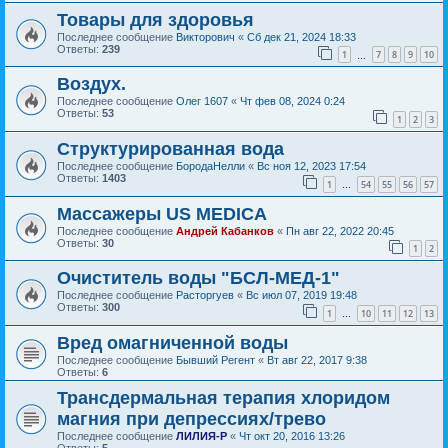
Товары для здоровья
Последнее сообщение
Викторович
«
Сб дек 21, 2024 18:33
Ответы:
239
1
7
8
9
10
…
Воздух.
Последнее сообщение
Олег 1607
«
Чт фев 08, 2024 0:24
Ответы:
53
1
2
3
Структурированная вода
Последнее сообщение
БородаНелли
«
Вс ноя 12, 2023 17:54
Ответы:
1403
1
54
55
56
57
…
Массажеры US MEDICA
Последнее сообщение
Андрей Кабанков
«
Пн авг 22, 2022 20:45
Ответы:
30
1
2
Очиститель воды "БСЛ-МЕД-1"
Последнее сообщение
Расторгуев
«
Вс июл 07, 2019 19:48
Ответы:
300
1
10
11
12
13
…
Вред омагниченной воды
Последнее сообщение
Бывший Регент
«
Вт авг 22, 2017 9:38
Ответы:
6
Трансдермальная терапия хлоридом
магния при депрессиях/трево
Последнее сообщение
ЛИЛИЯ-Р
«
Чт окт 20, 2016 13:26
Ответы:
5