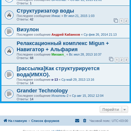
Ответы:
1
Структуризатор воды
Последнее сообщение
Инкас
«
Вт июл 21, 2015 1:03
Ответы:
42
1
2
Визулон
Последнее сообщение
Андрей Кабанков
«
Ср фев 26, 2014 21:13
Релаксационный комплекс Migun +
Навигатор + Альфария
Последнее сообщение
Михаил_
«
Вс июл 28, 2013 10:37
Ответы:
68
1
2
3
[рассылка]Как структурируется
вода(ИМХО).
Последнее сообщение
к-13
«
Ср май 29, 2013 13:16
Ответы:
14
Grander Technology
Последнее сообщение
Искатель-2
«
Ср авг 15, 2012 12:04
Ответы:
14
Перейти
На главную
Список форумов
Часовой пояс:
UTC+03:00