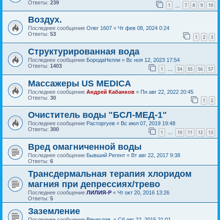
Ответы:
239
1
7
8
9
10
…
Воздух.
Последнее сообщение
Олег 1607
«
Чт фев 08, 2024 0:24
Ответы:
53
1
2
3
Структурированная вода
Последнее сообщение
БородаНелли
«
Вс ноя 12, 2023 17:54
Ответы:
1403
1
54
55
56
57
…
Массажеры US MEDICA
Последнее сообщение
Андрей Кабанков
«
Пн авг 22, 2022 20:45
Ответы:
30
1
2
Очиститель воды "БСЛ-МЕД-1"
Последнее сообщение
Расторгуев
«
Вс июл 07, 2019 19:48
Ответы:
300
1
10
11
12
13
…
Вред омагниченной воды
Последнее сообщение
Бывший Регент
«
Вт авг 22, 2017 9:38
Ответы:
6
Трансдермальная терапия хлоридом
магния при депрессиях/трево
Последнее сообщение
ЛИЛИЯ-Р
«
Чт окт 20, 2016 13:26
Ответы:
5
Заземление
Последнее сообщение
Вячеслав.
«
Сб авг 22, 2015 21:01