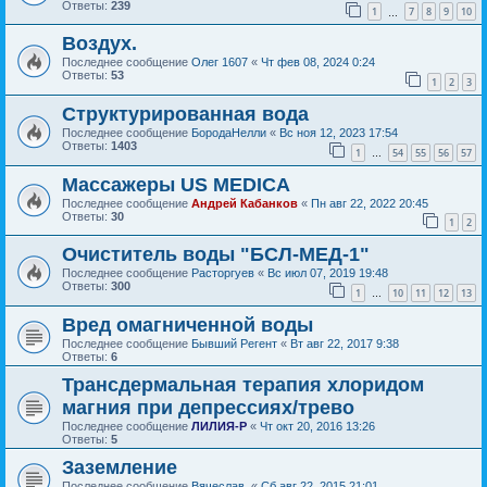
Ответы:
239
1
7
8
9
10
…
Воздух.
Последнее сообщение
Олег 1607
«
Чт фев 08, 2024 0:24
Ответы:
53
1
2
3
Структурированная вода
Последнее сообщение
БородаНелли
«
Вс ноя 12, 2023 17:54
Ответы:
1403
1
54
55
56
57
…
Массажеры US MEDICA
Последнее сообщение
Андрей Кабанков
«
Пн авг 22, 2022 20:45
Ответы:
30
1
2
Очиститель воды "БСЛ-МЕД-1"
Последнее сообщение
Расторгуев
«
Вс июл 07, 2019 19:48
Ответы:
300
1
10
11
12
13
…
Вред омагниченной воды
Последнее сообщение
Бывший Регент
«
Вт авг 22, 2017 9:38
Ответы:
6
Трансдермальная терапия хлоридом
магния при депрессиях/трево
Последнее сообщение
ЛИЛИЯ-Р
«
Чт окт 20, 2016 13:26
Ответы:
5
Заземление
Последнее сообщение
Вячеслав.
«
Сб авг 22, 2015 21:01