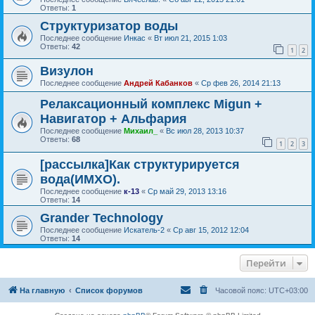
Ответы:
1
Структуризатор воды
Последнее сообщение
Инкас
«
Вт июл 21, 2015 1:03
Ответы:
42
1
2
Визулон
Последнее сообщение
Андрей Кабанков
«
Ср фев 26, 2014 21:13
Релаксационный комплекс Migun +
Навигатор + Альфария
Последнее сообщение
Михаил_
«
Вс июл 28, 2013 10:37
Ответы:
68
1
2
3
[рассылка]Как структурируется
вода(ИМХО).
Последнее сообщение
к-13
«
Ср май 29, 2013 13:16
Ответы:
14
Grander Technology
Последнее сообщение
Искатель-2
«
Ср авг 15, 2012 12:04
Ответы:
14
Перейти
На главную
Список форумов
Часовой пояс:
UTC+03:00