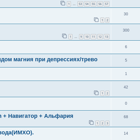
1
53
54
55
56
57
…
30
1
2
300
1
9
10
11
12
13
…
6
дом магния при депрессиях/трево
5
1
42
1
2
0
n + Навигатор + Альфария
68
1
2
3
вода(ИМХО).
14