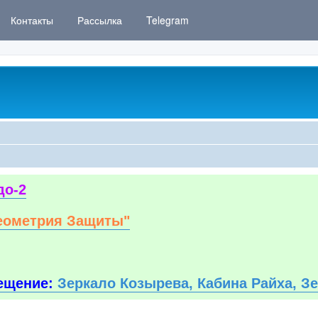
Контакты
Рассылка
Telegram
до-2
еометрия Защиты"
ещение:
Зеркало Козырева, Кабина Райха, З