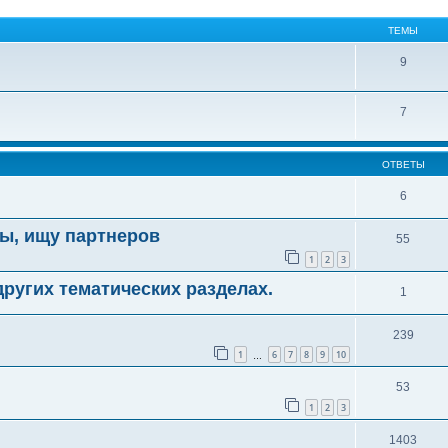
ТЕМЫ
9
7
ОТВЕТЫ
6
ы, ищу партнеров
55
1
2
3
ругих тематических разделах.
1
239
1
6
7
8
9
10
…
53
1
2
3
1403