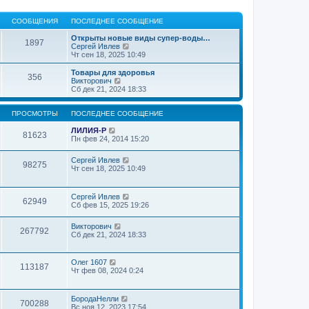
СООБЩЕНИЯ
ПОСЛЕДНЕЕ СООБЩЕНИЕ
Открыты новые виды супер-воды…
1897
П
Сергей Ивлев
е
Чт сен 18, 2025 10:49
р
е
Товары для здоровья
356
й
П
Викторович
т
е
Сб дек 21, 2024 18:33
и
р
к
е
п
й
ПРОСМОТРЫ
ПОСЛЕДНЕЕ СООБЩЕНИЕ
о
т
с
и
ЛИЛИЯ-Р
81623
л
к
Пн фев 24, 2014 15:20
е
п
д
о
Сергей Ивлев
н
с
98275
Чт сен 18, 2025 10:49
е
л
м
е
у
д
с
н
Сергей Ивлев
62949
о
е
Сб фев 15, 2025 19:26
о
м
б
у
Викторович
щ
с
267792
Сб дек 21, 2024 18:33
е
о
н
о
и
б
ю
щ
Олег 1607
113187
е
Чт фев 08, 2024 0:24
н
и
ю
БородаНелли
700288
Вс ноя 12, 2023 17:54