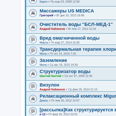
Карил
»
Пн мар 03, 2008 12:58
Массажеры US MEDICA
Григорий
»
Вт дек 10, 2013 16:06
Очиститель воды "БСЛ-МЕД-1"
Андрей Кабанков
»
Вт янв 17, 2012 22:16
Вред омагниченной воды
Мирта
»
Чт мар 27, 2014 10:35
Трансдермальная терапия хлори
Мила
»
Пт окт 14, 2016 7:29
Заземление
Мила
»
Ср авг 19, 2015 19:30
Структуризатор воды
Шалтай Балтай
»
Ср окт 07, 2009 11:06
Визулон
Андрей Кабанков
»
Ср фев 26, 2014 21:13
Релаксационный комплекс Migu
Димас
»
Пт янв 20, 2012 14:57
[рассылка]Как структурируется 
к-13
»
Пт фев 15, 2013 22:52