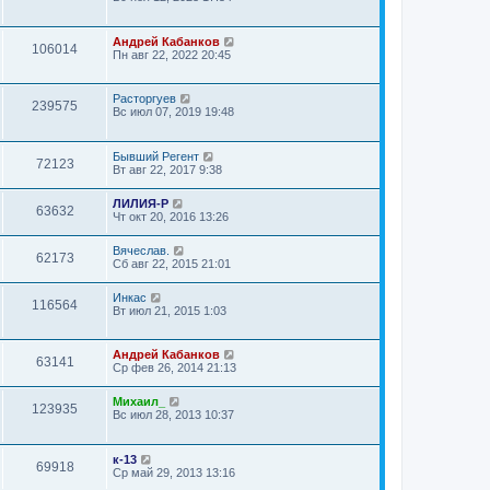
Андрей Кабанков
106014
Пн авг 22, 2022 20:45
Расторгуев
239575
Вс июл 07, 2019 19:48
Бывший Регент
72123
Вт авг 22, 2017 9:38
ЛИЛИЯ-Р
63632
Чт окт 20, 2016 13:26
Вячеслав.
62173
Сб авг 22, 2015 21:01
Инкас
116564
Вт июл 21, 2015 1:03
Андрей Кабанков
63141
Ср фев 26, 2014 21:13
Михаил_
123935
Вс июл 28, 2013 10:37
к-13
69918
Ср май 29, 2013 13:16