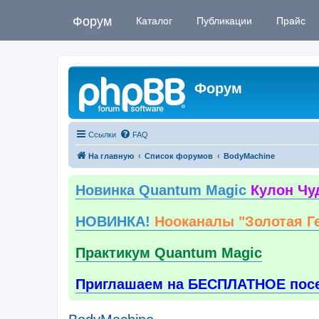
Форум
Каталог
Публикации
Прайс
Форум
Ссылки
FAQ
На главную
Список форумов
BodyMachine
Новинка Quantum Magic
Кулон Чу
НОВИНКА!
Нооканалы "Золотая Г
Практикум Quantum Magic
Приглашаем на БЕСПЛАТНОЕ пос