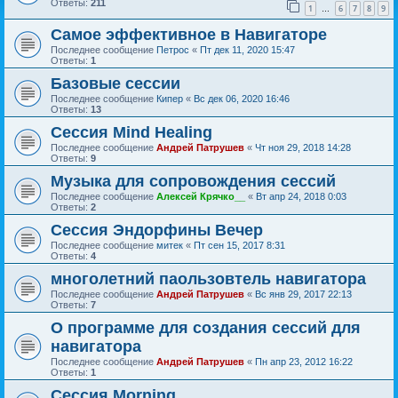
Ответы:
211
1
6
7
8
9
…
Самое эффективное в Навигаторе
Последнее сообщение
Петрос
«
Пт дек 11, 2020 15:47
Ответы:
1
Базовые сессии
Последнее сообщение
Кипер
«
Вс дек 06, 2020 16:46
Ответы:
13
Сессия Mind Healing
Последнее сообщение
Андрей Патрушев
«
Чт ноя 29, 2018 14:28
Ответы:
9
Музыка для сопровождения сессий
Последнее сообщение
Алексей Крячко__
«
Вт апр 24, 2018 0:03
Ответы:
2
Сессия Эндорфины Вечер
Последнее сообщение
митек
«
Пт сен 15, 2017 8:31
Ответы:
4
многолетний паользовтель навигатора
Последнее сообщение
Андрей Патрушев
«
Вс янв 29, 2017 22:13
Ответы:
7
О программе для создания сессий для
навигатора
Последнее сообщение
Андрей Патрушев
«
Пн апр 23, 2012 16:22
Ответы:
1
Сессия Morning